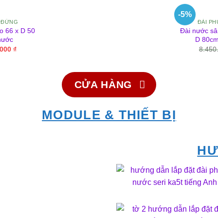
-5%
 ĐỨNG
ĐÀI P
o 66 x D 50
Đài nước sâ
nước
D 80cm
Giá
.000
₫
8.450
hiện
tại
000 ₫.
là:
2.800.000 ₫.
CỬA HÀNG
MODULE & THIẾT BỊ
HƯ