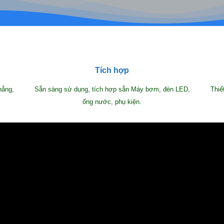
Tích hợp
hẳng,
Sẵn sàng sử dụng, tích hợp sẵn Máy bơm, đèn LED,
Thiế
ống nước, phụ kiện.