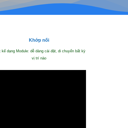
Khớp nối
t kế dạng Module: dễ dàng cài đặt, di chuyển bất kỳ
vị trí nào