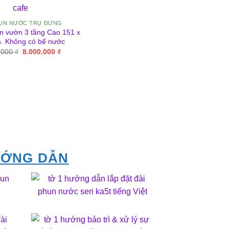
HUN NƯỚC TRỤ ĐỨNG
n vườn 3 tầng Cao 151 x
. Không có bể nước
Giá
Giá
.000
₫
8.000.000
₫
gốc
hiện
là:
tại
8.450.000 ₫.
là:
8.000.000 ₫.
ỚNG DẪN