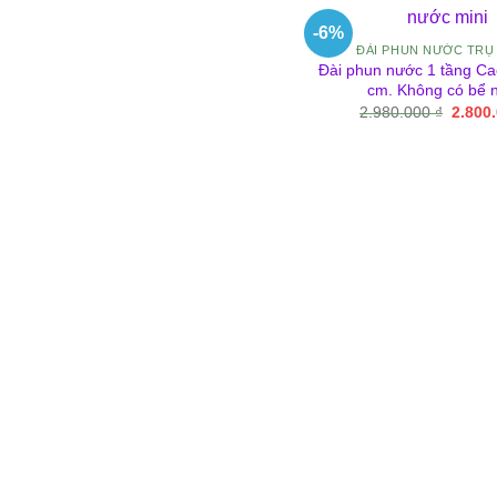
-6%
ĐÀI PHUN NƯỚC TRỤ
Đài phun nước 1 tầng Ca
cm. Không có bể 
Giá
2.980.000
₫
2.800
gốc
là:
2.980.