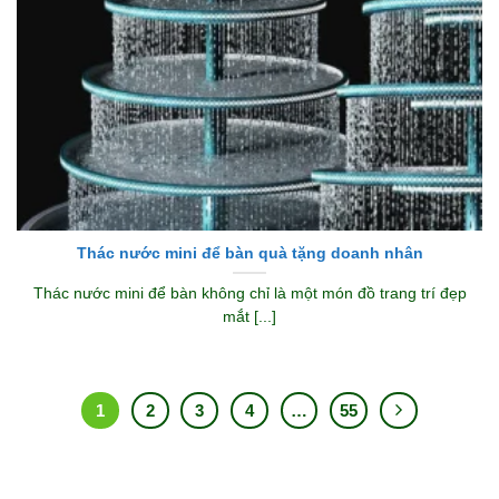
Thác nước mini để bàn quà tặng doanh nhân
Thác nước mini để bàn không chỉ là một món đồ trang trí đẹp
mắt [...]
1
2
3
4
…
55