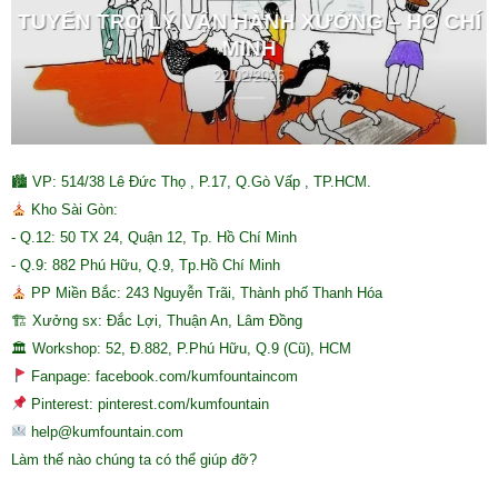
TUYỂN TRỢ LÝ VẬN HÀNH XƯỞNG – HỒ CHÍ
MINH
22/02/2026
🏙 VP: 514/38 Lê Đức Thọ , P.17, Q.Gò Vấp , TP.HCM.
Kho Sài Gòn:
- Q.12: 50 TX 24, Quận 12, Tp. Hồ Chí Minh
- Q.9: 882 Phú Hữu, Q.9, Tp.Hồ Chí Minh
PP Miền Bắc: 243 Nguyễn Trãi, Thành phố Thanh Hóa
🏗 Xưởng sx: Đắc Lợi, Thuận An, Lâm Đồng
🏛 Workshop: 52, Đ.882, P.Phú Hữu, Q.9 (Cũ), HCM
Fanpage: facebook.com/kumfountaincom
Pinterest: pinterest.com/kumfountain
help@kumfountain.com
Làm thế nào chúng ta có thể giúp đỡ?