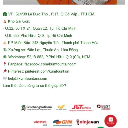
🏙 VP: 514/38 Lê Đức Thọ , P.17, Q.Gò Vấp , TP.HCM.
Kho Sài Gòn:
- Q.12: 50 TX 24, Quận 12, Tp. Hồ Chí Minh
- Q.9: 882 Phú Hữu, Q.9, Tp.Hồ Chí Minh
PP Miền Bắc: 243 Nguyễn Trãi, Thành phố Thanh Hóa
🏗 Xưởng sx: Đắc Lợi, Thuận An, Lâm Đồng
🏛 Workshop: 52, Đ.882, P.Phú Hữu, Q.9 (Cũ), HCM
Fanpage: facebook.com/kumfountaincom
Pinterest: pinterest.com/kumfountain
help@kumfountain.com
Làm thế nào chúng ta có thể giúp đỡ?