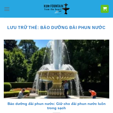
Bỏ
qua
nội
dung
LƯU TRỮ THẺ:
BẢO DƯỠNG ĐÀI PHUN NƯỚC
Bảo dưỡng đài phun nước: Giữ cho đài phun nước luôn
trong sạch