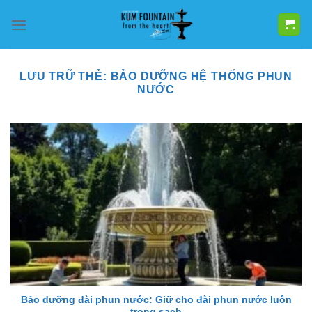
Bỏ
qua
nội
dung
LƯU TRỮ THẺ:
BẢO DƯỠNG HỆ THỐNG PHUN
NƯỚC
Bảo dưỡng đài phun nước: Giữ cho đài phun nước luôn
trong sạch