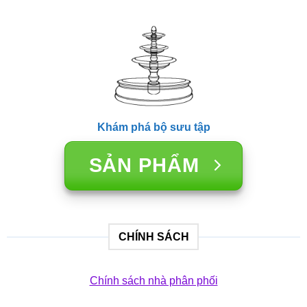
Khám phá bộ sưu tập
SẢN PHẨM
CHÍNH SÁCH
Chính sách nhà phân phối