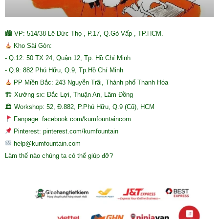
🏙 VP: 514/38 Lê Đức Thọ , P.17, Q.Gò Vấp , TP.HCM.
Kho Sài Gòn:
- Q.12: 50 TX 24, Quận 12, Tp. Hồ Chí Minh
- Q.9: 882 Phú Hữu, Q.9, Tp.Hồ Chí Minh
PP Miền Bắc: 243 Nguyễn Trãi, Thành phố Thanh Hóa
🏗 Xưởng sx: Đắc Lợi, Thuận An, Lâm Đồng
🏛 Workshop: 52, Đ.882, P.Phú Hữu, Q.9 (Cũ), HCM
Fanpage: facebook.com/kumfountaincom
Pinterest: pinterest.com/kumfountain
help@kumfountain.com
Làm thế nào chúng ta có thể giúp đỡ?