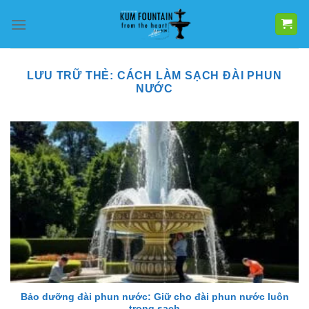
Bỏ
qua
nội
dung
LƯU TRỮ THẺ:
CÁCH LÀM SẠCH ĐÀI PHUN
NƯỚC
Bảo dưỡng đài phun nước: Giữ cho đài phun nước luôn
trong sạch