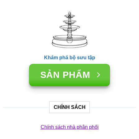
Khám phá bộ sưu tập
SẢN PHẨM
CHÍNH SÁCH
Chính sách nhà phân phối