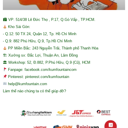
🏙 VP: 514/38 Lê Đức Thọ , P.17, Q.Gò Vấp , TP.HCM.
Kho Sài Gòn:
- Q.12: 50 TX 24, Quận 12, Tp. Hồ Chí Minh
- Q.9: 882 Phú Hữu, Q.9, Tp.Hồ Chí Minh
PP Miền Bắc: 243 Nguyễn Trãi, Thành phố Thanh Hóa
🏗 Xưởng sx: Đắc Lợi, Thuận An, Lâm Đồng
🏛 Workshop: 52, Đ.882, P.Phú Hữu, Q.9 (Cũ), HCM
Fanpage: facebook.com/kumfountaincom
Pinterest: pinterest.com/kumfountain
help@kumfountain.com
Làm thế nào chúng ta có thể giúp đỡ?