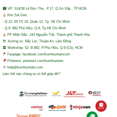
🏙 VP: 514/38 Lê Đức Thọ , P.17, Q.Gò Vấp , TP.HCM.
Kho Sài Gòn:
- Q.12: 50 TX 24, Quận 12, Tp. Hồ Chí Minh
- Q.9: 882 Phú Hữu, Q.9, Tp.Hồ Chí Minh
PP Miền Bắc: 243 Nguyễn Trãi, Thành phố Thanh Hóa
🏗 Xưởng sx: Đắc Lợi, Thuận An, Lâm Đồng
🏛 Workshop: 52, Đ.882, P.Phú Hữu, Q.9 (Cũ), HCM
Fanpage: facebook.com/kumfountaincom
Pinterest: pinterest.com/kumfountain
help@kumfountain.com
Làm thế nào chúng ta có thể giúp đỡ?