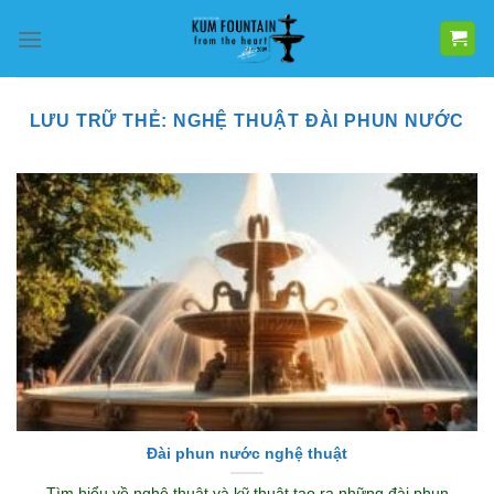
Bỏ
qua
nội
dung
LƯU TRỮ THẺ:
NGHỆ THUẬT ĐÀI PHUN NƯỚC
Đài phun nước nghệ thuật
Tìm hiểu về nghệ thuật và kỹ thuật tạo ra những đài phun