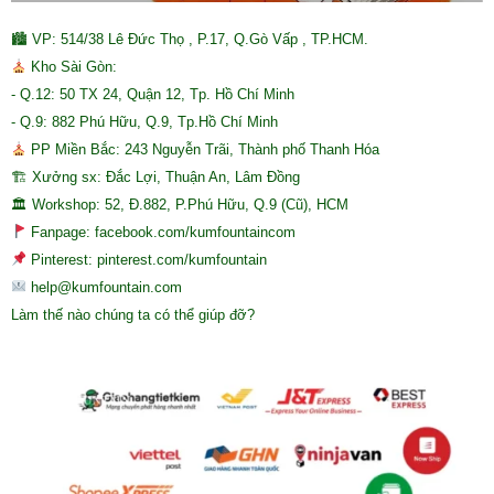
🏙 VP: 514/38 Lê Đức Thọ , P.17, Q.Gò Vấp , TP.HCM.
Kho Sài Gòn:
- Q.12: 50 TX 24, Quận 12, Tp. Hồ Chí Minh
- Q.9: 882 Phú Hữu, Q.9, Tp.Hồ Chí Minh
PP Miền Bắc: 243 Nguyễn Trãi, Thành phố Thanh Hóa
🏗 Xưởng sx: Đắc Lợi, Thuận An, Lâm Đồng
🏛 Workshop: 52, Đ.882, P.Phú Hữu, Q.9 (Cũ), HCM
Fanpage: facebook.com/kumfountaincom
Pinterest: pinterest.com/kumfountain
help@kumfountain.com
Làm thế nào chúng ta có thể giúp đỡ?