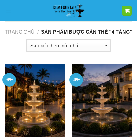
Bỏ
qua
nội
dung
TRANG CHỦ
/
SẢN PHẨM ĐƯỢC GẮN THẺ “4 TẦNG”
-6%
-4%