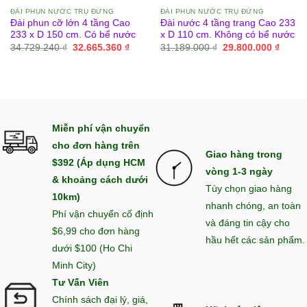
ĐÀI PHUN NƯỚC TRỤ ĐỨNG
ĐÀI PHUN NƯỚC TRỤ ĐỨNG
Đài phun cỡ lớn 4 tầng Cao
Đài nước 4 tầng trang Cao 233
233 x D 150 cm. Có bể nước
x D 110 cm. Không có bể nước
Giá
Giá
Giá
Giá
34.729.240
₫
32.665.360
₫
31.189.000
₫
29.800.000
₫
gốc
hiện
gốc
hiện
là:
tại
là:
tại
34.729.240 ₫.
là:
31.189.000 ₫.
là:
32.665.360 ₫.
29.800
Miễn phí vận chuyển
cho đơn hàng trên
Giao hàng trong
$392 (Áp dụng HCM
vòng 1-3 ngày
& khoảng cách dưới
Tùy chọn giao hàng
10km)
nhanh chóng, an toàn
Phí vận chuyển cố định
và đáng tin cậy cho
$6,99 cho đơn hàng
hầu hết các sản phẩm.
dưới $100 (Ho Chi
Minh City)
Tư Vấn Viên
Chính sách đại lý, giá,