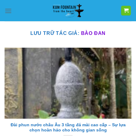
Bỏ
qua
nội
dung
LƯU TRỮ TÁC GIẢ:
BÀO ĐAN
Đài phun nước châu Âu 3 tầng đá mài cao cấp – Sự lựa
chọn hoàn hảo cho không gian sống