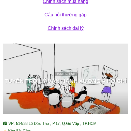
Chính sách mua hàng
Câu hỏi thường gặp
Chính sách đại lý
HÀNH CHÍNH
TUYỂN TRỢ LÝ VẬN HÀNH XƯỞNG – HỒ CHÍ
MINH
22/02/2026
🏙 VP: 514/38 Lê Đức Thọ , P.17, Q.Gò Vấp , TP.HCM.
Kho Sài Gòn: