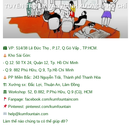
TUYỂN TRỢ LÝ VẬN HÀNH XƯỞNG – HỒ CHÍ
MINH
22/02/2026
🏙 VP: 514/38 Lê Đức Thọ , P.17, Q.Gò Vấp , TP.HCM.
Kho Sài Gòn:
- Q.12: 50 TX 24, Quận 12, Tp. Hồ Chí Minh
- Q.9: 882 Phú Hữu, Q.9, Tp.Hồ Chí Minh
PP Miền Bắc: 243 Nguyễn Trãi, Thành phố Thanh Hóa
🏗 Xưởng sx: Đắc Lợi, Thuận An, Lâm Đồng
🏛 Workshop: 52, Đ.882, P.Phú Hữu, Q.9 (Cũ), HCM
Fanpage: facebook.com/kumfountaincom
Pinterest: pinterest.com/kumfountain
help@kumfountain.com
Làm thế nào chúng ta có thể giúp đỡ?