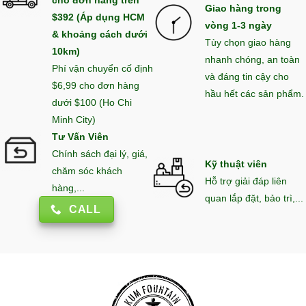
cho đơn hàng trên
Giao hàng trong
$392 (Áp dụng HCM
vòng 1-3 ngày
& khoảng cách dưới
Tùy chọn giao hàng
10km)
nhanh chóng, an toàn
Phí vận chuyển cố định
và đáng tin cậy cho
$6,99 cho đơn hàng
hầu hết các sản phẩm.
dưới $100 (Ho Chi
Minh City)
Tư Vấn Viên
Chính sách đại lý, giá,
Kỹ thuật viên
chăm sóc khách
Hỗ trợ giải đáp liên
hàng,...
quan lắp đặt, bảo trì,...
CALL