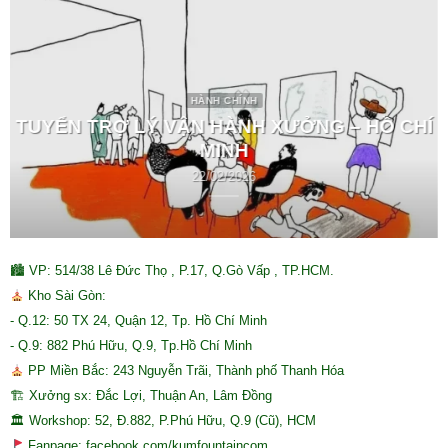
HÀNH CHÍNH
TUYỂN TRỢ LÝ VẬN HÀNH XƯỞNG – HỒ CHÍ
MINH
22/02/2026
🏙 VP: 514/38 Lê Đức Thọ , P.17, Q.Gò Vấp , TP.HCM.
Kho Sài Gòn:
- Q.12: 50 TX 24, Quận 12, Tp. Hồ Chí Minh
- Q.9: 882 Phú Hữu, Q.9, Tp.Hồ Chí Minh
PP Miền Bắc: 243 Nguyễn Trãi, Thành phố Thanh Hóa
🏗 Xưởng sx: Đắc Lợi, Thuận An, Lâm Đồng
🏛 Workshop: 52, Đ.882, P.Phú Hữu, Q.9 (Cũ), HCM
Fanpage: facebook.com/kumfountaincom