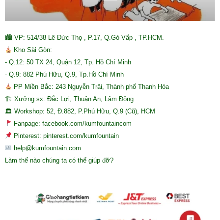
🏙 VP: 514/38 Lê Đức Thọ , P.17, Q.Gò Vấp , TP.HCM.
Kho Sài Gòn:
- Q.12: 50 TX 24, Quận 12, Tp. Hồ Chí Minh
- Q.9: 882 Phú Hữu, Q.9, Tp.Hồ Chí Minh
PP Miền Bắc: 243 Nguyễn Trãi, Thành phố Thanh Hóa
🏗 Xưởng sx: Đắc Lợi, Thuận An, Lâm Đồng
🏛 Workshop: 52, Đ.882, P.Phú Hữu, Q.9 (Cũ), HCM
Fanpage: facebook.com/kumfountaincom
Pinterest: pinterest.com/kumfountain
help@kumfountain.com
Làm thế nào chúng ta có thể giúp đỡ?