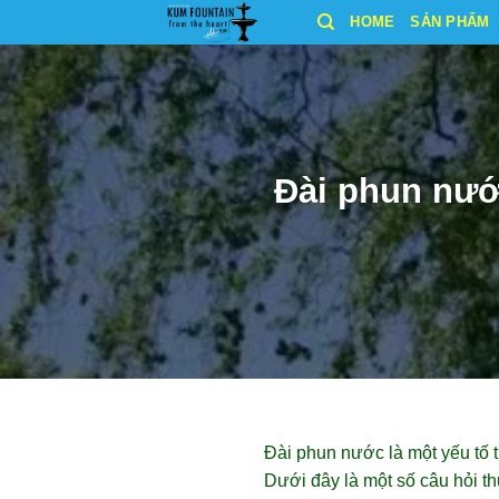
Bỏ
HOME
SẢN PHẨM
qua
nội
dung
Đài phun nướ
Đài phun nước là một yếu tố 
Dưới đây là một số câu hỏi t