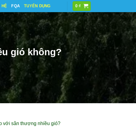
N HỆ
FQA
TUYỂN DỤNG
0
₫
ều gió không?
ợp với sân thượng nhiều gió?