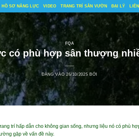
HỒ SƠ NĂNG LỰC
VIDEO
TRANG TRÍ SÂN VƯỜN
ĐẠI LÝ
LIÊ
FQA
c có phù hợp sân thượng nhi
ĐĂNG VÀO
26/10/2025
BỞI
trang trí hấp dẫn cho không gian sống, nhưng liệu nó có phù h
hường gặp về vấn đề này.