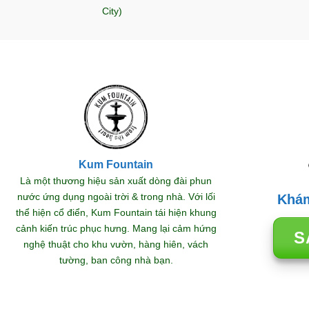
City)
Kum Fountain
TRANG TRÍ SÂN VƯỜN
Là một thương hiệu sản xuất dòng đài phun
 Thác
Đài phun nước phong thủy
Thá
nước ứng dụng ngoài trời & trong nhà. Với lối
Khám
ng 2
thu hút lộc
bụ
thể hiện cổ điển, Kum Fountain tái hiện khung
hoàn
29/12/2025
cảnh kiến trúc phục hưng. Mang lại cảm hứng
S
nghệ thuật cho khu vườn, hàng hiên, vách
tường, ban công nhà bạn.