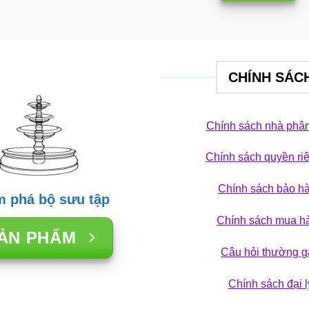
CHÍNH SÁC
Chính sách nhà phân
Chính sách quyền ri
TRANG TRÍ SÂN VƯỜN
TRANG TRÍ SÂN
c nước vách kính xua
Đài phun nước
Chính sách bảo h
 phá bộ sưu tập
i làm mát: Giải pháp
nhỏ tối ưu c
Chính sách mua h
 hảo cho không gian
28/12/2025
ẢN PHẨM
sống
Câu hỏi thường g
29/12/2025
Chính sách đại l