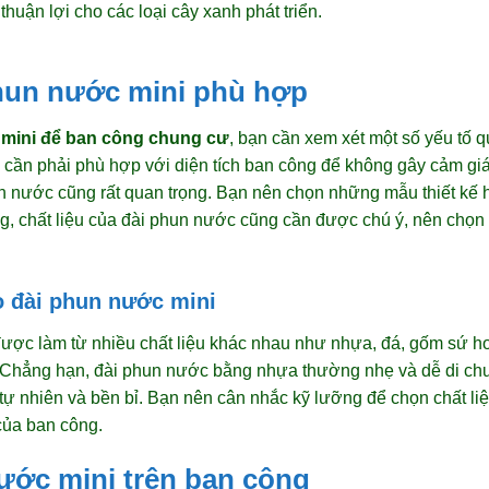
thuận lợi cho các loại cây xanh phát triển.
hun nước mini phù hợp
 mini để ban công chung cư
, bạn cần xem xét một số yếu tố qu
cần phải phù hợp với diện tích ban công để không gây cảm giác
 nước cũng rất quan trọng. Bạn nên chọn những mẫu thiết kế h
g, chất liệu của đài phun nước cũng cần được chú ý, nên chọn 
o đài phun nước mini
ợc làm từ nhiều chất liệu khác nhau như nhựa, đá, gốm sứ hoặc
 Chẳng hạn, đài phun nước bằng nhựa thường nhẹ và dễ di chu
tự nhiên và bền bỉ. Bạn nên cân nhắc kỹ lưỡng để chọn chất li
của ban công.
nước mini trên ban công