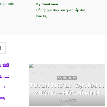
 chăm sóc
Kỹ thuật viên
Hỗ trợ giải đáp liên quan lắp đặt,
bảo trì,...
H
 phối
êng tư
HÀNH CHÍNH
TUYỂN TRỢ LÝ VẬN HÀNH
ành
XƯỞNG – HỒ CHÍ MINH
àng
22/02/2026