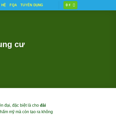
N HỆ
FQA
TUYỂN DỤNG
0
₫
ung cư
n đại, đặc biệt là cho
đài
thẩm mỹ mà còn tạo ra không