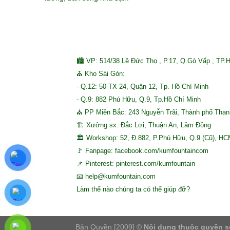
🏙 VP: 514/38 Lê Đức Thọ , P.17, Q.Gò Vấp , TP.
⛪ Kho Sài Gòn:
- Q.12: 50 TX 24, Quận 12, Tp. Hồ Chí Minh
- Q.9: 882 Phú Hữu, Q.9, Tp.Hồ Chí Minh
⛪ PP Miền Bắc: 243 Nguyễn Trãi, Thành phố Tha
🏗 Xưởng sx: Đắc Lợi, Thuận An, Lâm Đồng
🏛 Workshop: 52, Đ.882, P.Phú Hữu, Q.9 (Cũ), H
🚩 Fanpage: facebook.com/kumfountaincom
📌 Pinterest: pinterest.com/kumfountain
📧 help@kumfountain.com
Làm thế nào chúng ta có thể giúp đỡ?
Bản Quyền [2009] ©
Nội dung thuộc quyền s