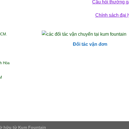
Câu hỏi thường g
Chính sách đại l
HCM.
Đối tác vận đơn
nh Hóa
CM
ở hữu từ Kum Fountain