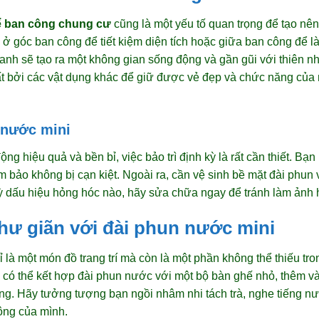
ể ban công chung cư
cũng là một yếu tố quan trọng để tạo nê
ở góc ban công để tiết kiệm diện tích hoặc giữa ban công để l
anh sẽ tạo ra một không gian sống động và gần gũi với thiên n
t bởi các vật dụng khác để giữ được vẻ đẹp và chức năng của 
 nước mini
ng hiệu quả và bền bỉ, việc bảo trì định kỳ là rất cần thiết. Bạ
bảo không bị cạn kiệt. Ngoài ra, cần vệ sinh bề mặt đài phun v
kỳ dấu hiệu hỏng hóc nào, hãy sửa chữa ngay để tránh làm ảnh
hư giãn với đài phun nước mini
là một món đồ trang trí mà còn là một phần không thể thiếu tro
 có thể kết hợp đài phun nước với một bộ bàn ghế nhỏ, thêm vài
ưởng. Hãy tưởng tượng bạn ngồi nhâm nhi tách trà, nghe tiếng 
công của mình.