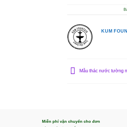
B
KUM FOUN
Mẫu thác nước tường ng
Miễn phí vận chuyển cho đơn