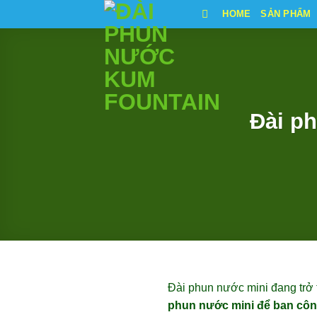
Bỏ
HOME
SẢN PHẨM
qua
nội
dung
Đài p
Đài phun nước mini đang trở t
phun nước mini để ban cô