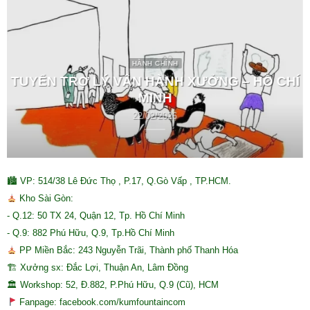
HÀNH CHÍNH
TUYỂN TRỢ LÝ VẬN HÀNH XƯỞNG – HỒ CHÍ
MINH
22/02/2026
🏙 VP: 514/38 Lê Đức Thọ , P.17, Q.Gò Vấp , TP.HCM.
Kho Sài Gòn:
- Q.12: 50 TX 24, Quận 12, Tp. Hồ Chí Minh
- Q.9: 882 Phú Hữu, Q.9, Tp.Hồ Chí Minh
PP Miền Bắc: 243 Nguyễn Trãi, Thành phố Thanh Hóa
🏗 Xưởng sx: Đắc Lợi, Thuận An, Lâm Đồng
🏛 Workshop: 52, Đ.882, P.Phú Hữu, Q.9 (Cũ), HCM
Fanpage: facebook.com/kumfountaincom