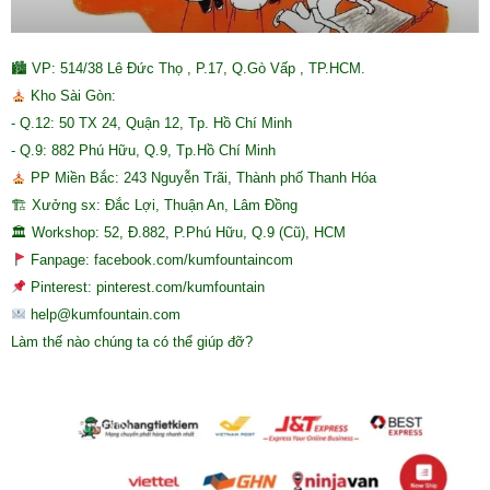
🏙 VP: 514/38 Lê Đức Thọ , P.17, Q.Gò Vấp , TP.HCM.
Kho Sài Gòn:
- Q.12: 50 TX 24, Quận 12, Tp. Hồ Chí Minh
- Q.9: 882 Phú Hữu, Q.9, Tp.Hồ Chí Minh
PP Miền Bắc: 243 Nguyễn Trãi, Thành phố Thanh Hóa
🏗 Xưởng sx: Đắc Lợi, Thuận An, Lâm Đồng
🏛 Workshop: 52, Đ.882, P.Phú Hữu, Q.9 (Cũ), HCM
Fanpage: facebook.com/kumfountaincom
Pinterest: pinterest.com/kumfountain
help@kumfountain.com
Làm thế nào chúng ta có thể giúp đỡ?