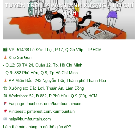
TUYỂN TRỢ LÝ VẬN HÀNH XƯỞNG – HỒ CHÍ
MINH
22/02/2026
🏙 VP: 514/38 Lê Đức Thọ , P.17, Q.Gò Vấp , TP.HCM.
Kho Sài Gòn:
- Q.12: 50 TX 24, Quận 12, Tp. Hồ Chí Minh
- Q.9: 882 Phú Hữu, Q.9, Tp.Hồ Chí Minh
PP Miền Bắc: 243 Nguyễn Trãi, Thành phố Thanh Hóa
🏗 Xưởng sx: Đắc Lợi, Thuận An, Lâm Đồng
🏛 Workshop: 52, Đ.882, P.Phú Hữu, Q.9 (Cũ), HCM
Fanpage: facebook.com/kumfountaincom
Pinterest: pinterest.com/kumfountain
help@kumfountain.com
Làm thế nào chúng ta có thể giúp đỡ?