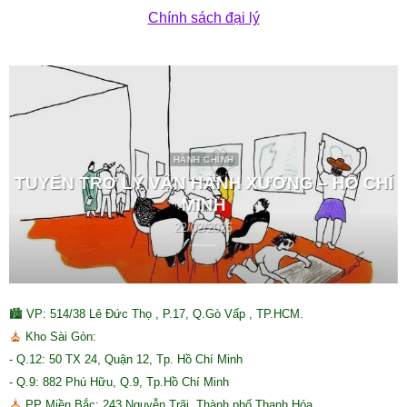
Chính sách đại lý
HÀNH CHÍNH
TUYỂN TRỢ LÝ VẬN HÀNH XƯỞNG – HỒ CHÍ
MINH
22/02/2026
🏙 VP: 514/38 Lê Đức Thọ , P.17, Q.Gò Vấp , TP.HCM.
Kho Sài Gòn:
- Q.12: 50 TX 24, Quận 12, Tp. Hồ Chí Minh
- Q.9: 882 Phú Hữu, Q.9, Tp.Hồ Chí Minh
PP Miền Bắc: 243 Nguyễn Trãi, Thành phố Thanh Hóa