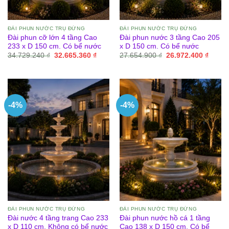
ĐÀI PHUN NƯỚC TRỤ ĐỨNG
ĐÀI PHUN NƯỚC TRỤ ĐỨNG
Đài phun cỡ lớn 4 tầng Cao
Đài phun nước 3 tầng Cao 205
233 x D 150 cm. Có bể nước
x D 150 cm. Có bể nước
Giá
Giá
Giá
Giá
34.729.240
₫
32.665.360
₫
27.654.900
₫
26.972.400
₫
gốc
hiện
gốc
hiện
là:
tại
là:
tại
34.729.240 ₫.
là:
27.654.900 ₫.
là:
32.665.360 ₫.
26.972
-4%
-4%
ĐÀI PHUN NƯỚC TRỤ ĐỨNG
ĐÀI PHUN NƯỚC TRỤ ĐỨNG
Đài nước 4 tầng trang Cao 233
Đài phun nước hồ cá 1 tầng
x D 110 cm. Không có bể nước
Cao 138 x D 150 cm. Có bể