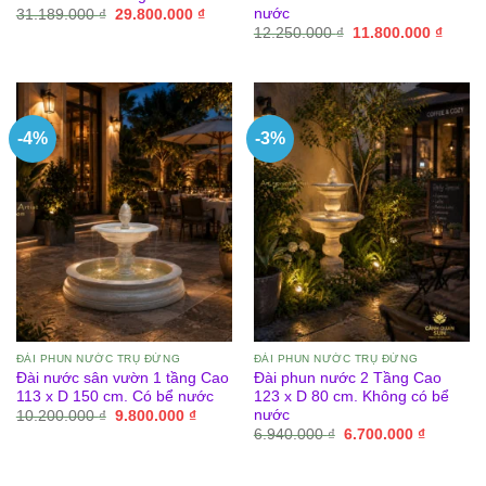
nước
Giá
Giá
31.189.000
₫
29.800.000
₫
gốc
hiện
Giá
Giá
12.250.000
₫
11.800.000
₫
là:
tại
gốc
hiện
31.189.000 ₫.
là:
là:
tại
29.800.000 ₫.
12.250.000 ₫.
là:
11.800
-4%
-3%
ĐÀI PHUN NƯỚC TRỤ ĐỨNG
ĐÀI PHUN NƯỚC TRỤ ĐỨNG
Đài nước sân vườn 1 tầng Cao
Đài phun nước 2 Tầng Cao
113 x D 150 cm. Có bể nước
123 x D 80 cm. Không có bể
nước
Giá
Giá
10.200.000
₫
9.800.000
₫
gốc
hiện
Giá
Giá
6.940.000
₫
6.700.000
₫
là:
tại
gốc
hiện
10.200.000 ₫.
là:
là:
tại
9.800.000 ₫.
6.940.000 ₫.
là: