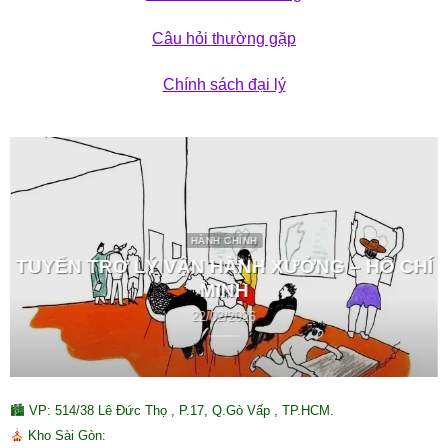
Câu hỏi thường gặp
Chính sách đại lý
HÀNH CHÍNH
TUYỂN TRỢ LÝ VẬN HÀNH XƯỞNG – HỒ CHÍ
MINH
22/02/2026
🏙 VP: 514/38 Lê Đức Thọ , P.17, Q.Gò Vấp , TP.HCM.
Kho Sài Gòn: