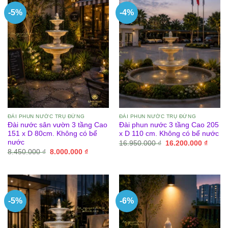
-5%
-4%
ĐÀI PHUN NƯỚC TRỤ ĐỨNG
ĐÀI PHUN NƯỚC TRỤ ĐỨNG
Đài nước sân vườn 3 tầng Cao
Đài phun nước 3 tầng Cao 205
151 x D 80cm. Không có bể
x D 110 cm. Không có bể nước
nước
Giá
Giá
16.950.000
₫
16.200.000
₫
gốc
hiện
Giá
Giá
8.450.000
₫
8.000.000
₫
là:
tại
gốc
hiện
16.950.000 ₫.
là:
là:
tại
16.200
8.450.000 ₫.
là:
8.000.000 ₫.
-5%
-6%