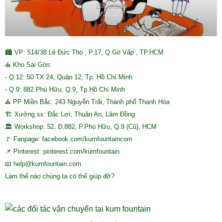
22/02/2026
🏙 VP: 514/38 Lê Đức Thọ , P.17, Q.Gò Vấp , TP.HCM.
⛪ Kho Sài Gòn:
- Q.12: 50 TX 24, Quận 12, Tp. Hồ Chí Minh
- Q.9: 882 Phú Hữu, Q.9, Tp.Hồ Chí Minh
⛪ PP Miền Bắc: 243 Nguyễn Trãi, Thành phố Thanh Hóa
🏗 Xưởng sx: Đắc Lợi, Thuận An, Lâm Đồng
🏛 Workshop: 52, Đ.882, P.Phú Hữu, Q.9 (Cũ), HCM
🚩 Fanpage: facebook.com/kumfountaincom
📌 Pinterest: pinterest.com/kumfountain
📧 help@kumfountain.com
Làm thế nào chúng ta có thể giúp đỡ?