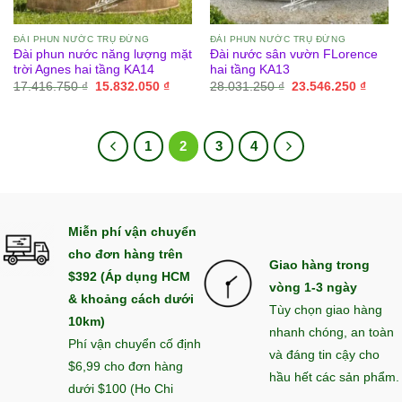
ĐÀI PHUN NƯỚC TRỤ ĐỨNG
ĐÀI PHUN NƯỚC TRỤ ĐỨNG
Đài phun nước năng lượng mặt
Đài nước sân vườn FLorence
trời Agnes hai tầng KA14
hai tầng KA13
Giá
Giá
Giá
Giá
17.416.750
₫
15.832.050
₫
28.031.250
₫
23.546.250
₫
gốc
hiện
gốc
hiện
là:
tại
là:
tại
17.416.750 ₫.
là:
28.031.250 ₫.
là:
15.832.050 ₫.
23.546
1
2
3
4
Miễn phí vận chuyển
cho đơn hàng trên
Giao hàng trong
$392 (Áp dụng HCM
vòng 1-3 ngày
& khoảng cách dưới
Tùy chọn giao hàng
10km)
nhanh chóng, an toàn
Phí vận chuyển cố định
và đáng tin cậy cho
$6,99 cho đơn hàng
hầu hết các sản phẩm.
dưới $100 (Ho Chi