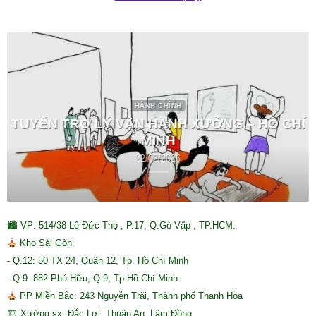
HÀNH CHÍNH
TUYỂN TRỢ LÝ VẬN HÀNH XƯỞNG – HỒ CHÍ
MINH
22/02/2026
🏙 VP: 514/38 Lê Đức Thọ , P.17, Q.Gò Vấp , TP.HCM.
Kho Sài Gòn:
- Q.12: 50 TX 24, Quận 12, Tp. Hồ Chí Minh
- Q.9: 882 Phú Hữu, Q.9, Tp.Hồ Chí Minh
PP Miền Bắc: 243 Nguyễn Trãi, Thành phố Thanh Hóa
🏗 Xưởng sx: Đắc Lợi, Thuận An, Lâm Đồng