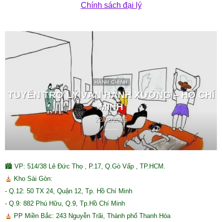
Chính sách đại lý
HÀNH CHÍNH
TUYỂN TRỢ LÝ VẬN HÀNH XƯỞNG – HỒ CHÍ
MINH
22/02/2026
🏙 VP: 514/38 Lê Đức Thọ , P.17, Q.Gò Vấp , TP.HCM.
Kho Sài Gòn:
- Q.12: 50 TX 24, Quận 12, Tp. Hồ Chí Minh
- Q.9: 882 Phú Hữu, Q.9, Tp.Hồ Chí Minh
PP Miền Bắc: 243 Nguyễn Trãi, Thành phố Thanh Hóa