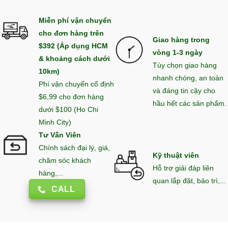
Miễn phí vận chuyển
cho đơn hàng trên
Giao hàng trong
$392 (Áp dụng HCM
vòng 1-3 ngày
& khoảng cách dưới
Tùy chọn giao hàng
10km)
nhanh chóng, an toàn
Phí vận chuyển cố định
và đáng tin cậy cho
$6,99 cho đơn hàng
hầu hết các sản phẩm.
dưới $100 (Ho Chi
Minh City)
Tư Vấn Viên
Chính sách đại lý, giá,
Kỹ thuật viên
chăm sóc khách
Hỗ trợ giải đáp liên
hàng,...
quan lắp đặt, bảo trì,...
CALL