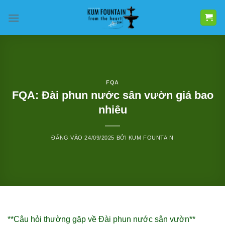
Bỏ
qua
nội
dung
FQA
FQA: Đài phun nước sân vườn giá bao
nhiêu
ĐĂNG VÀO
24/09/2025
BỞI
KUM FOUNTAIN
**Câu hỏi thường gặp về Đài phun nước sân vườn**