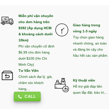
Miễn phí vận chuyển
cho đơn hàng trên
Giao hàng trong
$392 (Áp dụng HCM
vòng 1-3 ngày
& khoảng cách dưới
Tùy chọn giao hàng
10km)
nhanh chóng, an toàn
Phí vận chuyển cố định
và đáng tin cậy cho
$6,99 cho đơn hàng
hầu hết các sản phẩm.
dưới $100 (Ho Chi
Minh City)
Tư Vấn Viên
Chính sách đại lý, giá,
Kỹ thuật viên
chăm sóc khách
Hỗ trợ giải đáp liên
hàng,...
quan lắp đặt, bảo trì,...
CALL