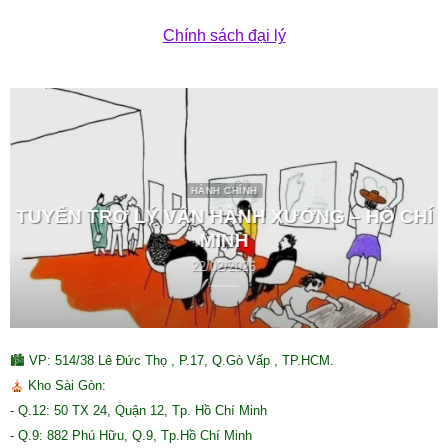
Chính sách đại lý
HÀNH CHÍNH
TUYỂN TRỢ LÝ VẬN HÀNH XƯỞNG – HỒ CHÍ
MINH
22/02/2026
🏙 VP: 514/38 Lê Đức Thọ , P.17, Q.Gò Vấp , TP.HCM.
Kho Sài Gòn:
- Q.12: 50 TX 24, Quận 12, Tp. Hồ Chí Minh
- Q.9: 882 Phú Hữu, Q.9, Tp.Hồ Chí Minh