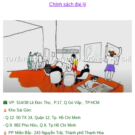
Chính sách đại lý
HÀNH CHÍNH
TUYỂN TRỢ LÝ VẬN HÀNH XƯỞNG – HỒ CHÍ
MINH
22/02/2026
🏙 VP: 514/38 Lê Đức Thọ , P.17, Q.Gò Vấp , TP.HCM.
Kho Sài Gòn:
- Q.12: 50 TX 24, Quận 12, Tp. Hồ Chí Minh
- Q.9: 882 Phú Hữu, Q.9, Tp.Hồ Chí Minh
PP Miền Bắc: 243 Nguyễn Trãi, Thành phố Thanh Hóa