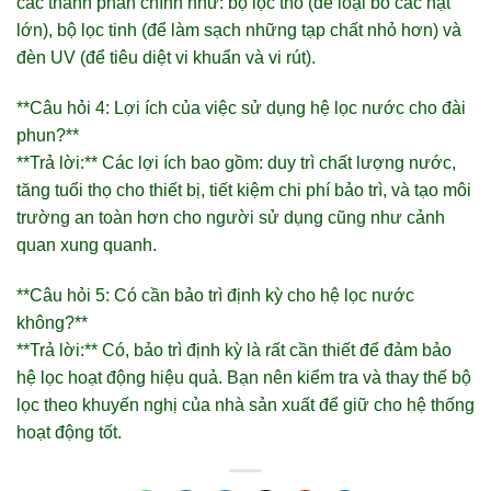
các thành phần chính như: bộ lọc thô (để loại bỏ các hạt
lớn), bộ lọc tinh (để làm sạch những tạp chất nhỏ hơn) và
đèn UV (để tiêu diệt vi khuẩn và vi rút).
**Câu hỏi 4: Lợi ích của việc sử dụng hệ lọc nước cho đài
phun?**
**Trả lời:** Các lợi ích bao gồm: duy trì chất lượng nước,
tăng tuổi thọ cho thiết bị, tiết kiệm chi phí bảo trì, và tạo môi
trường an toàn hơn cho người sử dụng cũng như cảnh
quan xung quanh.
**Câu hỏi 5: Có cần bảo trì định kỳ cho hệ lọc nước
không?**
**Trả lời:** Có, bảo trì định kỳ là rất cần thiết để đảm bảo
hệ lọc hoạt động hiệu quả. Bạn nên kiểm tra và thay thế bộ
lọc theo khuyến nghị của nhà sản xuất để giữ cho hệ thống
hoạt động tốt.