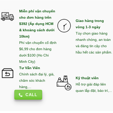
Miễn phí vận chuyển
cho đơn hàng trên
Giao hàng trong
$392 (Áp dụng HCM
vòng 1-3 ngày
& khoảng cách dưới
Tùy chọn giao hàng
10km)
nhanh chóng, an toàn
Phí vận chuyển cố định
và đáng tin cậy cho
$6,99 cho đơn hàng
hầu hết các sản phẩm.
dưới $100 (Ho Chi
Minh City)
Tư Vấn Viên
Chính sách đại lý, giá,
Kỹ thuật viên
chăm sóc khách
Hỗ trợ giải đáp liên
hàng,...
quan lắp đặt, bảo trì,...
CALL