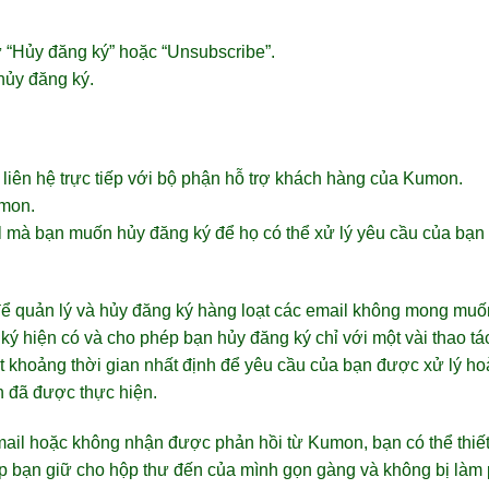
ư “Hủy đăng ký” hoặc “Unsubscribe”.
hủy đăng ký.
ể liên hệ trực tiếp với bộ phận hỗ trợ khách hàng của Kumon.
umon.
il mà bạn muốn hủy đăng ký để họ có thể xử lý yêu cầu của bạn
để quản lý và hủy đăng ký hàng loạt các email không mong muố
ký hiện có và cho phép bạn hủy đăng ký chỉ với một vài thao tá
ột khoảng thời gian nhất định để yêu cầu của bạn được xử lý h
n đã được thực hiện.
mail hoặc không nhận được phản hồi từ Kumon, bạn có thể thiết
p bạn giữ cho hộp thư đến của mình gọn gàng và không bị làm