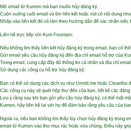
Mở email từ Kumon mà bạn muốn hủy đăng ký.
Cuộn xuống cuối email và tìm liên kết hoặc nút có nội dung nh
Nhấp vào liên kết đó và làm theo hướng dẫn để xác nhận việc 
Liên hệ trực tiếp với Kum Fountain:
Nếu không tìm thấy liên kết hủy đăng ký trong email, bạn có th
Gửi email yêu cầu hủy đăng ký đến địa chỉ email hỗ trợ của K
Trong email, cung cấp đầy đủ thông tin cá nhân và địa chỉ ema
Sử dụng các công cụ hỗ trợ hủy đăng ký:
Bạn có thể sử dụng các dịch vụ như Unroll.me hoặc Cleanfox 
Các công cụ này sẽ quét hộp thư đến của bạn, liệt kê các đăng 
Lưu ý rằng sau khi bạn gửi yêu cầu hủy đăng ký, có thể mất m
Kumon, hãy liên hệ lại với họ để đảm bảo rằng yêu cầu của bạ
Ngoài ra, nếu bạn không tìm thấy tùy chọn hủy đăng ký trong e
email từ Kumon vào thư mục rác hoặc xóa chúng. Điều này giú