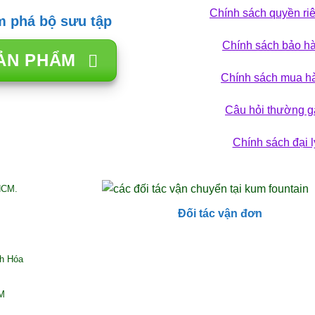
Chính sách quyền ri
 phá bộ sưu tập
Chính sách bảo h
ẢN PHẨM
Chính sách mua h
Câu hỏi thường g
Chính sách đại l
HCM.
Đối tác vận đơn
nh Hóa
CM