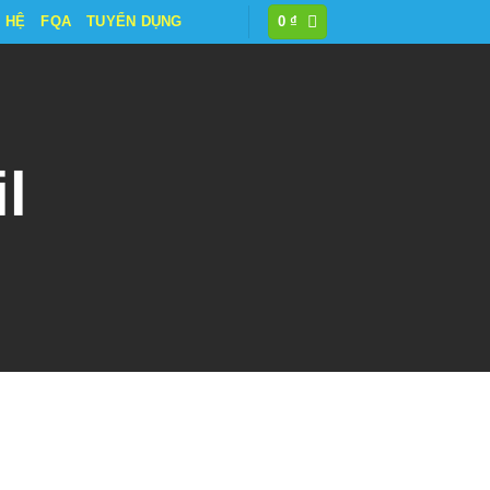
N HỆ
FQA
TUYỂN DỤNG
0
₫
l