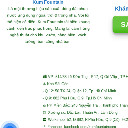
Kum Fountain
Khám
Là một thương hiệu sản xuất dòng đài phun
nước ứng dụng ngoài trời & trong nhà. Với lối
thể hiện cổ điển, Kum Fountain tái hiện khung
S
cảnh kiến trúc phục hưng. Mang lại cảm hứng
nghệ thuật cho khu vườn, hàng hiên, vách
tường, ban công nhà bạn.
🏙 VP: 514/38 Lê Đức Thọ , P.17, Q.Gò Vấp , TP.
⛪ Kho Sài Gòn:
- Q.12: 50 TX 24, Quận 12, Tp. Hồ Chí Minh
- Q.9: 882 Phú Hữu, Q.9, Tp.Hồ Chí Minh
⛪ PP Miền Bắc: 243 Nguyễn Trãi, Thành phố Tha
🏗 Xưởng sx: Đắc Lợi, Thuận An, Lâm Đồng
🏛 Workshop: 52, Đ.882, P.Phú Hữu, Q.9 (Cũ), H
🚩 Fanpage: facebook.com/kumfountaincom