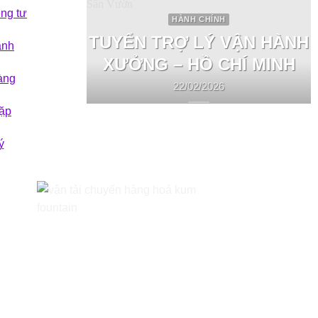
êng tư
HÀNH CHÍNH
TUYỂN TRỢ LÝ VẬN HÀNH
ành
XƯỞNG – HỒ CHÍ MINH
àng
22/02/2026
ặp
ý