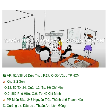
HÀNH CHÍNH
TUYỂN TRỢ LÝ VẬN HÀNH XƯỞNG – HỒ CHÍ
MINH
22/02/2026
🏙 VP: 514/38 Lê Đức Thọ , P.17, Q.Gò Vấp , TP.HCM.
Kho Sài Gòn:
- Q.12: 50 TX 24, Quận 12, Tp. Hồ Chí Minh
- Q.9: 882 Phú Hữu, Q.9, Tp.Hồ Chí Minh
PP Miền Bắc: 243 Nguyễn Trãi, Thành phố Thanh Hóa
🏗 Xưởng sx: Đắc Lợi, Thuận An, Lâm Đồng