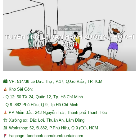
HÀNH CHÍNH
TUYỂN TRỢ LÝ VẬN HÀNH XƯỞNG – HỒ CHÍ
MINH
22/02/2026
🏙 VP: 514/38 Lê Đức Thọ , P.17, Q.Gò Vấp , TP.HCM.
Kho Sài Gòn:
- Q.12: 50 TX 24, Quận 12, Tp. Hồ Chí Minh
- Q.9: 882 Phú Hữu, Q.9, Tp.Hồ Chí Minh
PP Miền Bắc: 243 Nguyễn Trãi, Thành phố Thanh Hóa
🏗 Xưởng sx: Đắc Lợi, Thuận An, Lâm Đồng
🏛 Workshop: 52, Đ.882, P.Phú Hữu, Q.9 (Cũ), HCM
Fanpage: facebook.com/kumfountaincom