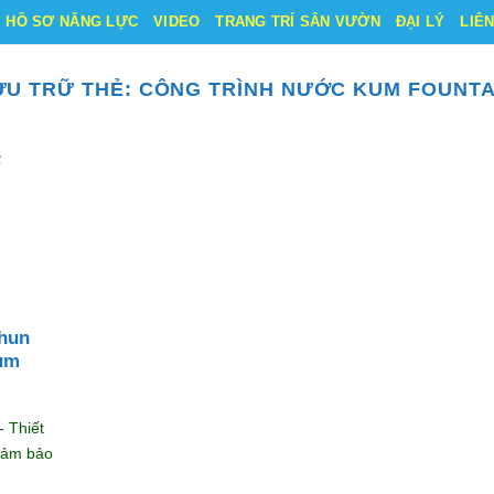
HỒ SƠ NĂNG LỰC
VIDEO
TRANG TRÍ SÂN VƯỜN
ĐẠI LÝ
LIÊ
ƯU TRỮ THẺ:
CÔNG TRÌNH NƯỚC KUM FOUNTA
phun
um
 Thiết
 đảm bảo