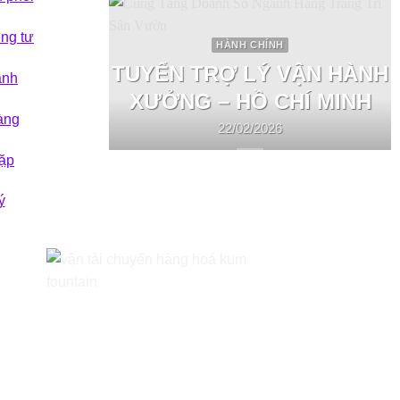
êng tư
HÀNH CHÍNH
TUYỂN TRỢ LÝ VẬN HÀNH
ành
XƯỞNG – HỒ CHÍ MINH
àng
22/02/2026
ặp
ý