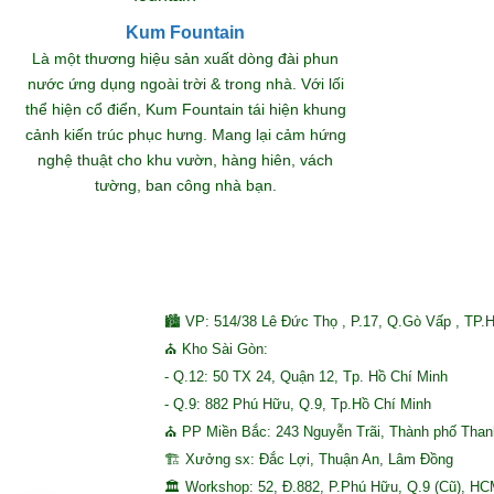
Kum Fountain
Khám
Là một thương hiệu sản xuất dòng đài phun
nước ứng dụng ngoài trời & trong nhà. Với lối
thể hiện cổ điển, Kum Fountain tái hiện khung
S
cảnh kiến trúc phục hưng. Mang lại cảm hứng
nghệ thuật cho khu vườn, hàng hiên, vách
tường, ban công nhà bạn.
🏙 VP: 514/38 Lê Đức Thọ , P.17, Q.Gò Vấp , TP.
⛪ Kho Sài Gòn:
- Q.12: 50 TX 24, Quận 12, Tp. Hồ Chí Minh
- Q.9: 882 Phú Hữu, Q.9, Tp.Hồ Chí Minh
⛪ PP Miền Bắc: 243 Nguyễn Trãi, Thành phố Tha
🏗 Xưởng sx: Đắc Lợi, Thuận An, Lâm Đồng
🏛 Workshop: 52, Đ.882, P.Phú Hữu, Q.9 (Cũ), H