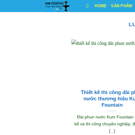
Bỏ
HOME
SẢN PHẨM
qua
nội
L
dung
Thiết kế thi công đài 
nước thương hiệu K
Fountain
Đài phun nước Kum Fountain -
kế và thi công chuyên nghiệp,
[...]