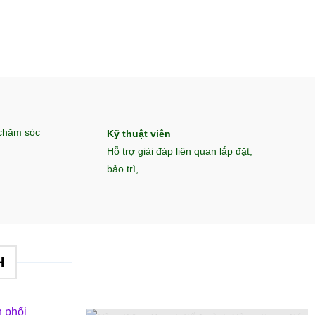
 chăm sóc
Kỹ thuật viên
Hỗ trợ giải đáp liên quan lắp đặt,
bảo trì,...
H
 phối