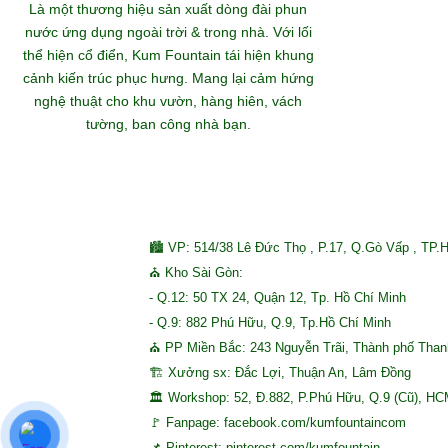
Khám
Là một thương hiệu sản xuất dòng đài phun
nước ứng dụng ngoài trời & trong nhà. Với lối
thể hiện cổ điển, Kum Fountain tái hiện khung
S
cảnh kiến trúc phục hưng. Mang lại cảm hứng
nghệ thuật cho khu vườn, hàng hiên, vách
tường, ban công nhà bạn.
🏙 VP: 514/38 Lê Đức Thọ , P.17, Q.Gò Vấp , TP.
⛪ Kho Sài Gòn:
- Q.12: 50 TX 24, Quận 12, Tp. Hồ Chí Minh
- Q.9: 882 Phú Hữu, Q.9, Tp.Hồ Chí Minh
⛪ PP Miền Bắc: 243 Nguyễn Trãi, Thành phố Tha
🏗 Xưởng sx: Đắc Lợi, Thuận An, Lâm Đồng
🏛 Workshop: 52, Đ.882, P.Phú Hữu, Q.9 (Cũ), H
🚩 Fanpage: facebook.com/kumfountaincom
📌 Pinterest: pinterest.com/kumfountain