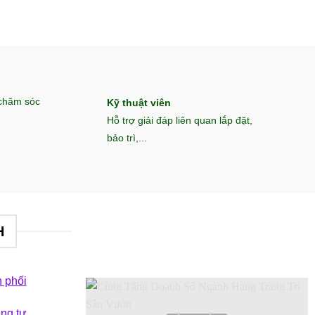
 chăm sóc
Kỹ thuật viên
Hỗ trợ giải đáp liên quan lắp đặt,
bảo trì,...
H
 phối
êng tư