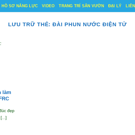
HỒ SƠ NĂNG LỰC
VIDEO
TRANG TRÍ SÂN VƯỜN
ĐẠI LÝ
LIÊ
LƯU TRỮ THẺ:
ĐÀI PHUN NƯỚC ĐIỆN TỬ
h làm
GFRC
 đúc đẹp
...]