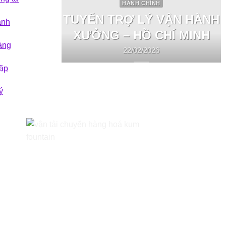
HÀNH CHÍNH
TUYỂN TRỢ LÝ VẬN HÀNH
ành
XƯỞNG – HỒ CHÍ MINH
àng
22/02/2026
ặp
ý