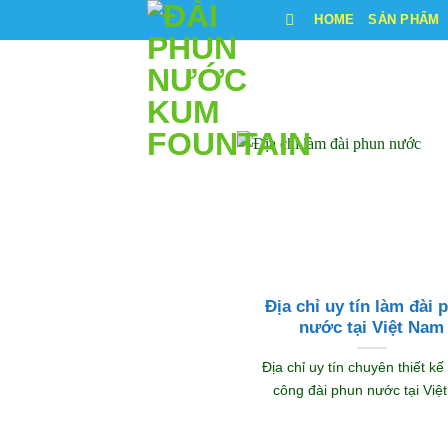
Bỏ
HOME
SẢN PHẨM
qua
nội
dung
Địa chỉ uy tín làm đài 
nước tại Việt Nam
Địa chỉ uy tín chuyên thiết kế 
công đài phun nước tại Việt [