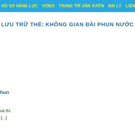
HỒ SƠ NĂNG LỰC
VIDEO
TRANG TRÍ SÂN VƯỜN
ĐẠI LÝ
LIÊ
LƯU TRỮ THẺ:
KHÔNG GIAN ĐÀI PHUN NƯỚC
phun
và thi
...]