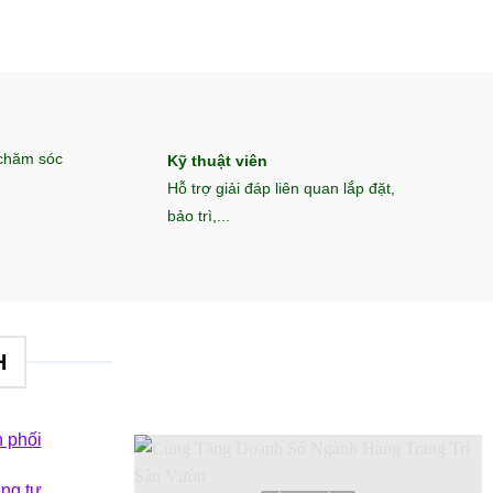
 chăm sóc
Kỹ thuật viên
Hỗ trợ giải đáp liên quan lắp đặt,
bảo trì,...
H
 phối
êng tư