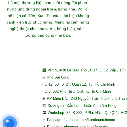
Khám
Là một thương hiệu sản xuất dòng đài phun
nước ứng dụng ngoài trời & trong nhà. Với lối
thể hiện cổ điển, Kum Fountain tái hiện khung
S
cảnh kiến trúc phục hưng. Mang lại cảm hứng
nghệ thuật cho khu vườn, hàng hiên, vách
tường, ban công nhà bạn.
🏙 VP: 514/38 Lê Đức Thọ , P.17, Q.Gò Vấp , TP.
⛪ Kho Sài Gòn:
- Q.12: 50 TX 24, Quận 12, Tp. Hồ Chí Minh
- Q.9: 882 Phú Hữu, Q.9, Tp.Hồ Chí Minh
⛪ PP Miền Bắc: 243 Nguyễn Trãi, Thành phố Tha
🏗 Xưởng sx: Đắc Lợi, Thuận An, Lâm Đồng
🏛 Workshop: 52, Đ.882, P.Phú Hữu, Q.9 (Cũ), H
🚩 Fanpage: facebook.com/kumfountaincom
📌 Pinterest: pinterest.com/kumfountain