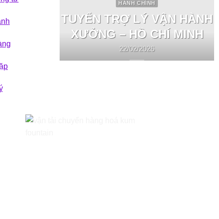
HÀNH CHÍNH
TUYỂN TRỢ LÝ VẬN HÀNH
ành
XƯỞNG – HỒ CHÍ MINH
àng
22/02/2026
ặp
ý