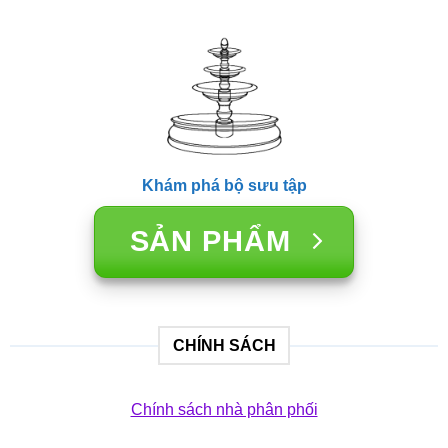
Khám phá bộ sưu tập
SẢN PHẨM
CHÍNH SÁCH
Chính sách nhà phân phối