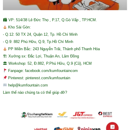
🏙 VP: 514/38 Lê Đức Thọ , P.17, Q.Gò Vấp , TP.HCM.
Kho Sài Gòn:
- Q.12: 50 TX 24, Quận 12, Tp. Hồ Chí Minh
- Q.9: 882 Phú Hữu, Q.9, Tp.Hồ Chí Minh
PP Miền Bắc: 243 Nguyễn Trãi, Thành phố Thanh Hóa
🏗 Xưởng sx: Đắc Lợi, Thuận An, Lâm Đồng
🏛 Workshop: 52, Đ.882, P.Phú Hữu, Q.9 (Cũ), HCM
Fanpage: facebook.com/kumfountaincom
Pinterest: pinterest.com/kumfountain
help@kumfountain.com
Làm thế nào chúng ta có thể giúp đỡ?