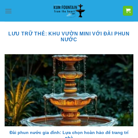
Bỏ
qua
nội
dung
LƯU TRỮ THẺ:
KHU VƯỜN MINI VỚI ĐÀI PHUN
NƯỚC
Đài phun nước gia đình: Lựa chọn hoàn hảo để trang trí
nhà