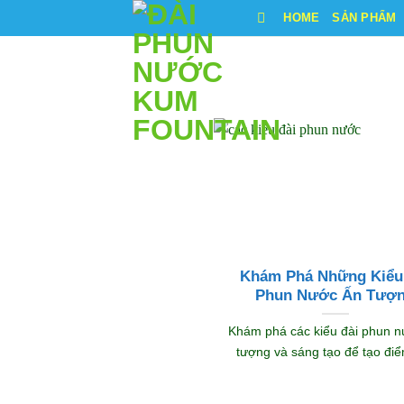
Bỏ
HOME
SẢN PHẨM
qua
nội
dung
Khám Phá Những Kiểu
Phun Nước Ấn Tượ
Khám phá các kiểu đài phun 
tượng và sáng tạo để tạo điểm