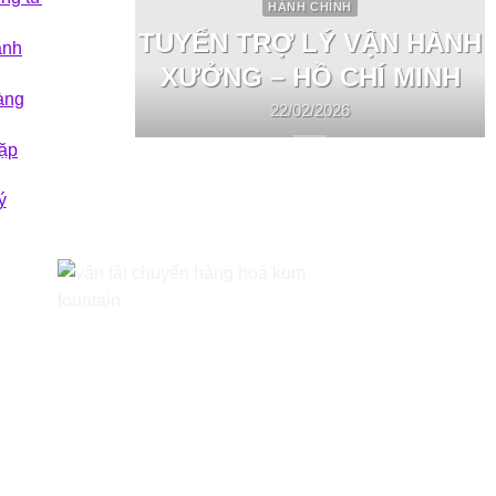
HÀNH CHÍNH
TUYỂN TRỢ LÝ VẬN HÀNH
ành
XƯỞNG – HỒ CHÍ MINH
àng
22/02/2026
ặp
ý