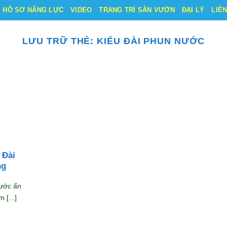
HỒ SƠ NĂNG LỰC
VIDEO
TRANG TRÍ SÂN VƯỜN
ĐẠI LÝ
LIÊ
LƯU TRỮ THẺ:
KIỂU ĐÀI PHUN NƯỚC
 Đài
ng
nước ấn
 [...]