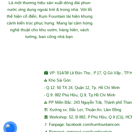
Khám
Là một thương hiệu sản xuất dòng đài phun
nước ứng dụng ngoài trời & trong nhà. Với lối
thể hiện cổ điển, Kum Fountain tái hiện khung
S
cảnh kiến trúc phục hưng. Mang lại cảm hứng
nghệ thuật cho khu vườn, hàng hiên, vách
tường, ban công nhà bạn.
🏙 VP: 514/38 Lê Đức Thọ , P.17, Q.Gò Vấp , TP.
⛪ Kho Sài Gòn:
- Q.12: 50 TX 24, Quận 12, Tp. Hồ Chí Minh
- Q.9: 882 Phú Hữu, Q.9, Tp.Hồ Chí Minh
⛪ PP Miền Bắc: 243 Nguyễn Trãi, Thành phố Tha
🏗 Xưởng sx: Đắc Lợi, Thuận An, Lâm Đồng
🏛 Workshop: 52, Đ.882, P.Phú Hữu, Q.9 (Cũ), H
🚩 Fanpage: facebook.com/kumfountaincom
📌 Pinterest: pinterest.com/kumfountain