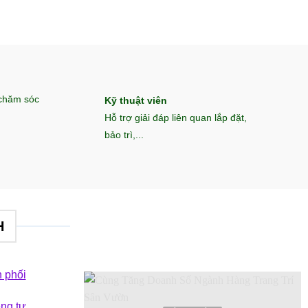
 chăm sóc
Kỹ thuật viên
Hỗ trợ giải đáp liên quan lắp đặt,
bảo trì,...
H
 phối
êng tư