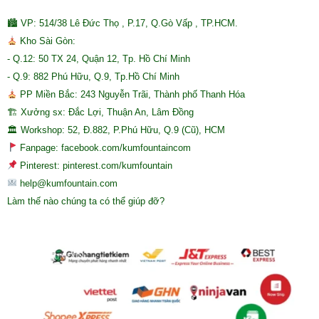
🏙 VP: 514/38 Lê Đức Thọ , P.17, Q.Gò Vấp , TP.HCM.
Kho Sài Gòn:
- Q.12: 50 TX 24, Quận 12, Tp. Hồ Chí Minh
- Q.9: 882 Phú Hữu, Q.9, Tp.Hồ Chí Minh
PP Miền Bắc: 243 Nguyễn Trãi, Thành phố Thanh Hóa
🏗 Xưởng sx: Đắc Lợi, Thuận An, Lâm Đồng
🏛 Workshop: 52, Đ.882, P.Phú Hữu, Q.9 (Cũ), HCM
Fanpage: facebook.com/kumfountaincom
Pinterest: pinterest.com/kumfountain
help@kumfountain.com
Làm thế nào chúng ta có thể giúp đỡ?