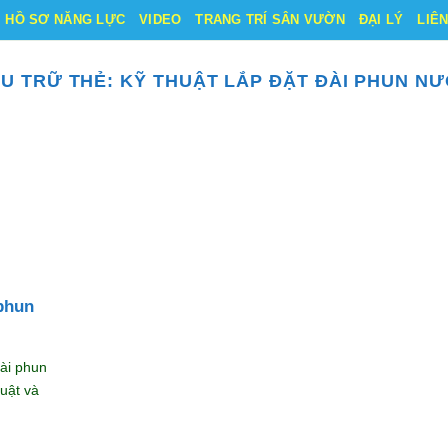
HỒ SƠ NĂNG LỰC
VIDEO
TRANG TRÍ SÂN VƯỜN
ĐẠI LÝ
LIÊ
U TRỮ THẺ:
KỸ THUẬT LẮP ĐẶT ĐÀI PHUN N
 phun
đài phun
uật và