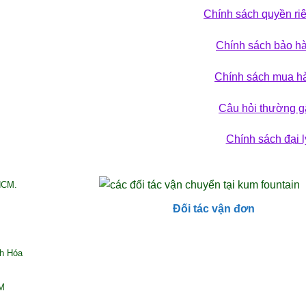
Chính sách quyền ri
 phá bộ sưu tập
Chính sách bảo h
ẢN PHẨM
Chính sách mua h
Câu hỏi thường g
Chính sách đại l
HCM.
Đối tác vận đơn
nh Hóa
CM