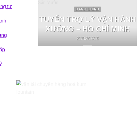
êng tư
HÀNH CHÍNH
TUYỂN TRỢ LÝ VẬN HÀNH
ành
XƯỞNG – HỒ CHÍ MINH
àng
22/02/2026
ặp
ý