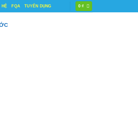
N HỆ
FQA
TUYỂN DỤNG
0
₫
ƯỚC