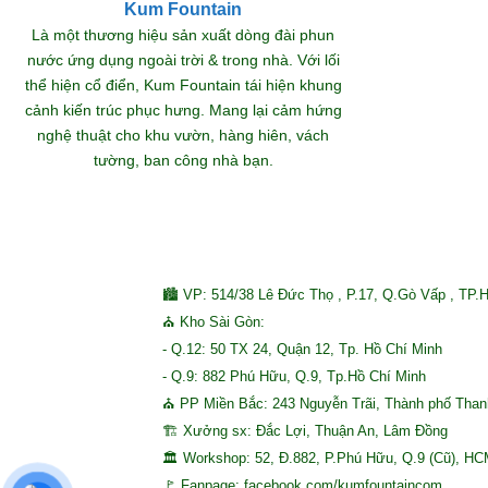
Kum Fountain
Khám
Là một thương hiệu sản xuất dòng đài phun
nước ứng dụng ngoài trời & trong nhà. Với lối
thể hiện cổ điển, Kum Fountain tái hiện khung
S
cảnh kiến trúc phục hưng. Mang lại cảm hứng
nghệ thuật cho khu vườn, hàng hiên, vách
tường, ban công nhà bạn.
🏙 VP: 514/38 Lê Đức Thọ , P.17, Q.Gò Vấp , TP.
⛪ Kho Sài Gòn:
- Q.12: 50 TX 24, Quận 12, Tp. Hồ Chí Minh
- Q.9: 882 Phú Hữu, Q.9, Tp.Hồ Chí Minh
⛪ PP Miền Bắc: 243 Nguyễn Trãi, Thành phố Tha
🏗 Xưởng sx: Đắc Lợi, Thuận An, Lâm Đồng
🏛 Workshop: 52, Đ.882, P.Phú Hữu, Q.9 (Cũ), H
🚩 Fanpage: facebook.com/kumfountaincom