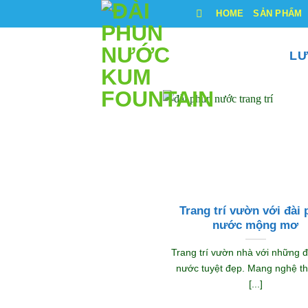
Bỏ
HOME
SẢN PHẨM
qua
nội
LƯ
dung
Trang trí vườn với đài
nước mộng mơ
Trang trí vườn nhà với những 
nước tuyệt đẹp. Mang nghệ th
[...]