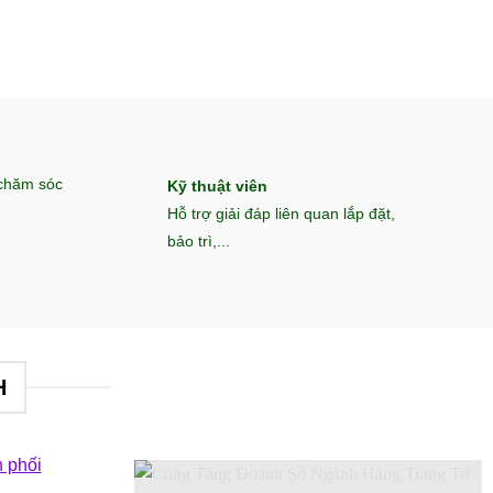
 chăm sóc
Kỹ thuật viên
Hỗ trợ giải đáp liên quan lắp đặt,
bảo trì,...
H
 phối