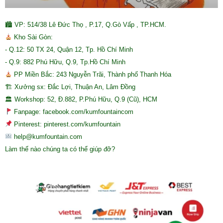
🏙 VP: 514/38 Lê Đức Thọ , P.17, Q.Gò Vấp , TP.HCM.
Kho Sài Gòn:
- Q.12: 50 TX 24, Quận 12, Tp. Hồ Chí Minh
- Q.9: 882 Phú Hữu, Q.9, Tp.Hồ Chí Minh
PP Miền Bắc: 243 Nguyễn Trãi, Thành phố Thanh Hóa
🏗 Xưởng sx: Đắc Lợi, Thuận An, Lâm Đồng
🏛 Workshop: 52, Đ.882, P.Phú Hữu, Q.9 (Cũ), HCM
Fanpage: facebook.com/kumfountaincom
Pinterest: pinterest.com/kumfountain
help@kumfountain.com
Làm thế nào chúng ta có thể giúp đỡ?