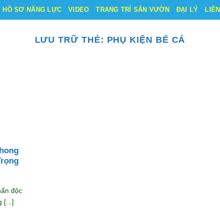
HỒ SƠ NĂNG LỰC
VIDEO
TRANG TRÍ SÂN VƯỜN
ĐẠI LÝ
LIÊ
LƯU TRỮ THẺ:
PHỤ KIỆN BỂ CÁ
phong
Trọng
hấn độc
[...]