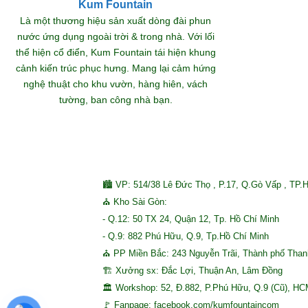
Kum Fountain
Khám
Là một thương hiệu sản xuất dòng đài phun
nước ứng dụng ngoài trời & trong nhà. Với lối
thể hiện cổ điển, Kum Fountain tái hiện khung
S
cảnh kiến trúc phục hưng. Mang lại cảm hứng
nghệ thuật cho khu vườn, hàng hiên, vách
tường, ban công nhà bạn.
🏙 VP: 514/38 Lê Đức Thọ , P.17, Q.Gò Vấp , TP.
⛪ Kho Sài Gòn:
- Q.12: 50 TX 24, Quận 12, Tp. Hồ Chí Minh
- Q.9: 882 Phú Hữu, Q.9, Tp.Hồ Chí Minh
⛪ PP Miền Bắc: 243 Nguyễn Trãi, Thành phố Tha
🏗 Xưởng sx: Đắc Lợi, Thuận An, Lâm Đồng
🏛 Workshop: 52, Đ.882, P.Phú Hữu, Q.9 (Cũ), H
🚩 Fanpage: facebook.com/kumfountaincom