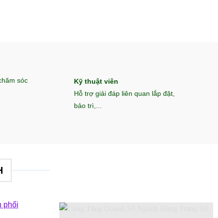
 chăm sóc
Kỹ thuật viên
Hỗ trợ giải đáp liên quan lắp đặt,
bảo trì,...
H
 phối