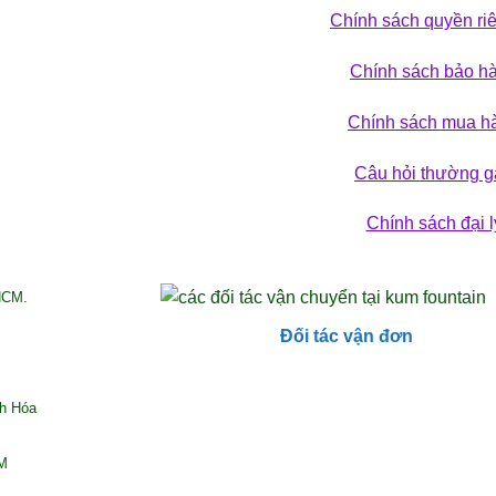
Chính sách quyền ri
 phá bộ sưu tập
Chính sách bảo h
ẢN PHẨM
Chính sách mua h
Câu hỏi thường g
Chính sách đại l
HCM.
Đối tác vận đơn
nh Hóa
CM