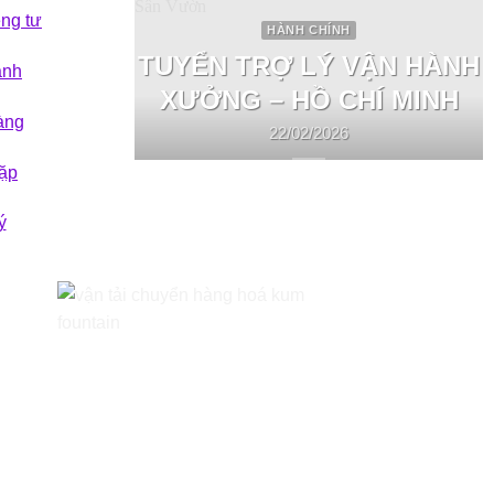
êng tư
HÀNH CHÍNH
TUYỂN TRỢ LÝ VẬN HÀNH
ành
XƯỞNG – HỒ CHÍ MINH
àng
22/02/2026
ặp
ý