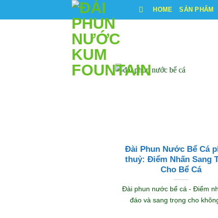
Bỏ
HOME
SẢN PHẨM
qua
nội
dung
Đài Phun Nước Bể Cá 
thuỷ: Điểm Nhấn Sang 
Cho Bể Cá
Đài phun nước bể cá - Điểm n
đáo và sang trọng cho không 