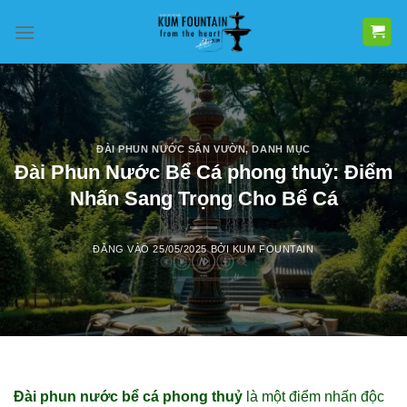
Bỏ
qua
nội
dung
ĐÀI PHUN NƯỚC SÂN VƯỜN
,
DANH MỤC
Đài Phun Nước Bể Cá phong thuỷ: Điểm
Nhấn Sang Trọng Cho Bể Cá
ĐĂNG VÀO
25/05/2025
BỞI
KUM FOUNTAIN
Đài phun nước bể cá phong thuỷ
là một điểm nhấn độc