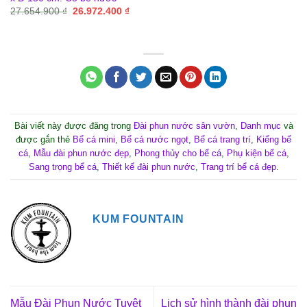
Giá
Giá
27.654.900
₫
26.972.400
₫
gốc
hiện
là:
tại
27.654.900 ₫.
là:
26.972.400 ₫.
Bài viết này được đăng trong
Đài phun nước sân vườn
,
Danh mục
và
được gắn thẻ
Bể cá mini
,
Bể cá nước ngọt
,
Bể cá trang trí
,
Kiểng bể
cá
,
Mẫu đài phun nước đẹp
,
Phong thủy cho bể cá
,
Phụ kiện bể cá
,
Sang trọng bể cá
,
Thiết kế đài phun nước
,
Trang trí bể cá đẹp
.
KUM FOUNTAIN
Mẫu Đài Phun Nước Tuyệt
Lịch sử hình thành đài phun