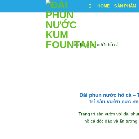
Bỏ
HOME
SẢN PHẨM
qua
nội
dung
Đài phun nước hồ cá – 
trí sân vườn cực đẹ
Trang trí sân vườn với đài ph
hồ cá độc đáo và ấn tượng. [