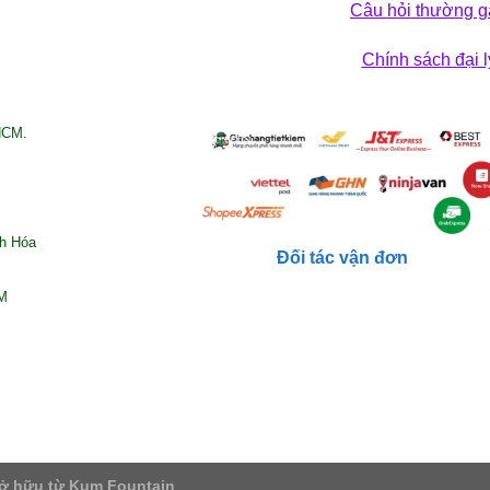
Câu hỏi thường g
Chính sách đại l
HCM.
nh Hóa
Đối tác vận đơn
CM
ở hữu từ Kum Fountain