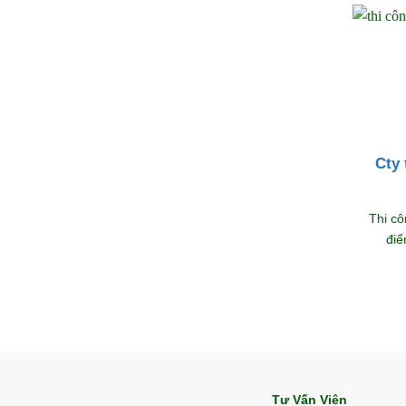
Cty
Thi c
điể
Tư Vấn Viên