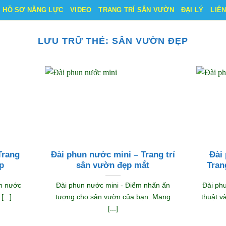
HỒ SƠ NĂNG LỰC
VIDEO
TRANG TRÍ SÂN VƯỜN
ĐẠI LÝ
LIÊ
LƯU TRỮ THẺ:
SÂN VƯỜN ĐẸP
Trang
Đài phun nước mini – Trang trí
Đài
p
sân vườn đẹp mắt
Tran
un nước
Đài phun nước mini - Điểm nhấn ấn
Đài ph
...]
tượng cho sân vườn của bạn. Mang
thuật và
[...]