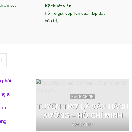
 chăm sóc
Kỹ thuật viên
Hỗ trợ giải đáp liên quan lắp đặt,
bảo trì,...
H
 phối
êng tư
HÀNH CHÍNH
TUYỂN TRỢ LÝ VẬN HÀNH
ành
XƯỞNG – HỒ CHÍ MINH
àng
22/02/2026