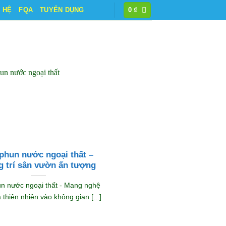
N HỆ
FQA
TUYỂN DỤNG
0
₫
 phun nước ngoại thất –
g trí sân vườn ấn tượng
un nước ngoại thất - Mang nghệ
 thiên nhiên vào không gian [...]