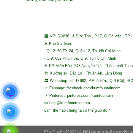
🏙 VP: 514/38 Lê Đức Thọ , P.17, Q.Gò Vấp , TP.
⛪ Kho Sài Gòn:
- Q.12: 50 TX 24, Quận 12, Tp. Hồ Chí Minh
- Q.9: 882 Phú Hữu, Q.9, Tp.Hồ Chí Minh
⛪ PP Miền Bắc: 243 Nguyễn Trãi, Thành phố Tha
🏗 Xưởng sx: Đắc Lợi, Thuận An, Lâm Đồng
🏛 Workshop: 52, Đ.882, P.Phú Hữu, Q.9 (Cũ), H
🚩 Fanpage: facebook.com/kumfountaincom
📌 Pinterest: pinterest.com/kumfountain
📧 help@kumfountain.com
Làm thế nào chúng ta có thể giúp đỡ?
Bản Quyền [2009] ©
Nội dung thuộc quyền s