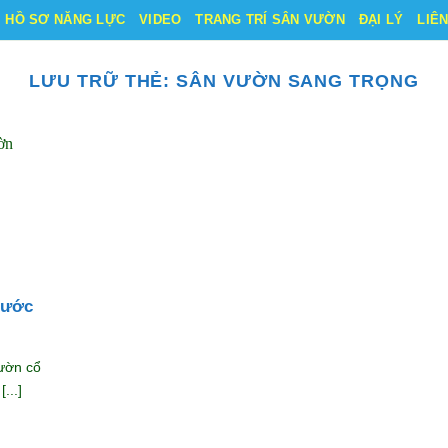
HỒ SƠ NĂNG LỰC
VIDEO
TRANG TRÍ SÂN VƯỜN
ĐẠI LÝ
LIÊ
LƯU TRỮ THẺ:
SÂN VƯỜN SANG TRỌNG
nước
ườn cổ
...]