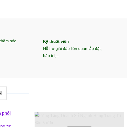
 chăm sóc
Kỹ thuật viên
Hỗ trợ giải đáp liên quan lắp đặt,
bảo trì,...
H
 phối
êng tư