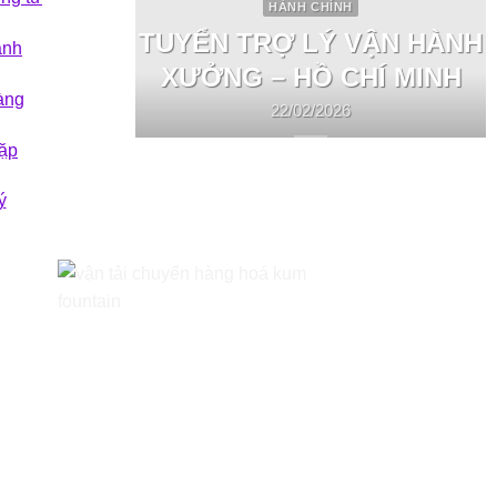
HÀNH CHÍNH
TUYỂN TRỢ LÝ VẬN HÀNH
ành
XƯỞNG – HỒ CHÍ MINH
àng
22/02/2026
ặp
ý