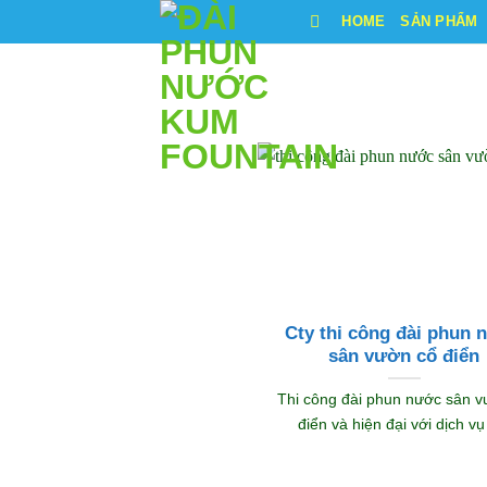
Bỏ
HOME
SẢN PHẨM
qua
nội
dung
Cty thi công đài phun 
sân vườn cổ điển
Thi công đài phun nước sân v
điển và hiện đại với dịch vụ [