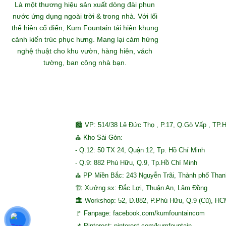
Khám
Là một thương hiệu sản xuất dòng đài phun
nước ứng dụng ngoài trời & trong nhà. Với lối
thể hiện cổ điển, Kum Fountain tái hiện khung
S
cảnh kiến trúc phục hưng. Mang lại cảm hứng
nghệ thuật cho khu vườn, hàng hiên, vách
tường, ban công nhà bạn.
🏙 VP: 514/38 Lê Đức Thọ , P.17, Q.Gò Vấp , TP.
⛪ Kho Sài Gòn:
- Q.12: 50 TX 24, Quận 12, Tp. Hồ Chí Minh
- Q.9: 882 Phú Hữu, Q.9, Tp.Hồ Chí Minh
⛪ PP Miền Bắc: 243 Nguyễn Trãi, Thành phố Tha
🏗 Xưởng sx: Đắc Lợi, Thuận An, Lâm Đồng
🏛 Workshop: 52, Đ.882, P.Phú Hữu, Q.9 (Cũ), H
🚩 Fanpage: facebook.com/kumfountaincom
📌 Pinterest: pinterest.com/kumfountain