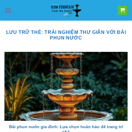
Bỏ
qua
nội
dung
LƯU TRỮ THẺ:
TRẢI NGHIỆM THƯ GIÃN VỚI ĐÀI
PHUN NƯỚC
Đài phun nước gia đình: Lựa chọn hoàn hảo để trang trí
nhà