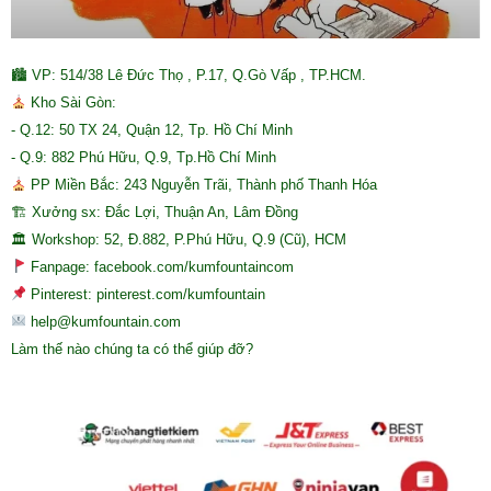
🏙 VP: 514/38 Lê Đức Thọ , P.17, Q.Gò Vấp , TP.HCM.
Kho Sài Gòn:
- Q.12: 50 TX 24, Quận 12, Tp. Hồ Chí Minh
- Q.9: 882 Phú Hữu, Q.9, Tp.Hồ Chí Minh
PP Miền Bắc: 243 Nguyễn Trãi, Thành phố Thanh Hóa
🏗 Xưởng sx: Đắc Lợi, Thuận An, Lâm Đồng
🏛 Workshop: 52, Đ.882, P.Phú Hữu, Q.9 (Cũ), HCM
Fanpage: facebook.com/kumfountaincom
Pinterest: pinterest.com/kumfountain
help@kumfountain.com
Làm thế nào chúng ta có thể giúp đỡ?