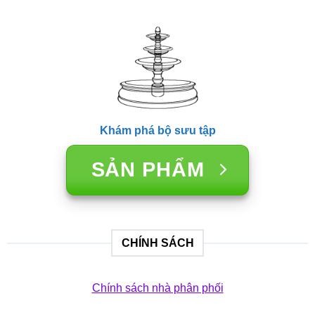
Khám phá bộ sưu tập
SẢN PHẨM
CHÍNH SÁCH
Chính sách nhà phân phối