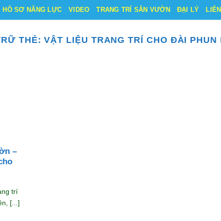
HỒ SƠ NĂNG LỰC
VIDEO
TRANG TRÍ SÂN VƯỜN
ĐẠI LÝ
LIÊ
TRỮ THẺ:
VẬT LIỆU TRANG TRÍ CHO ĐÀI PHUN
ờn –
cho
ng trí
, [...]