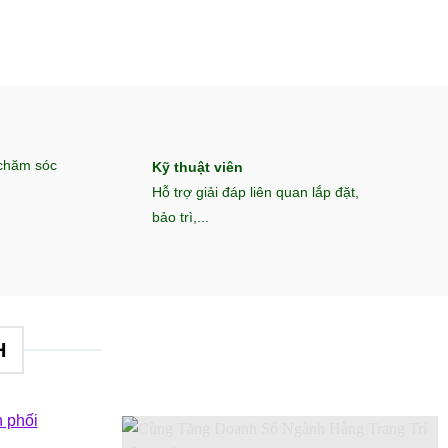
 chăm sóc
Kỹ thuật viên
Hỗ trợ giải đáp liên quan lắp đặt,
bảo trì,...
H
 phối