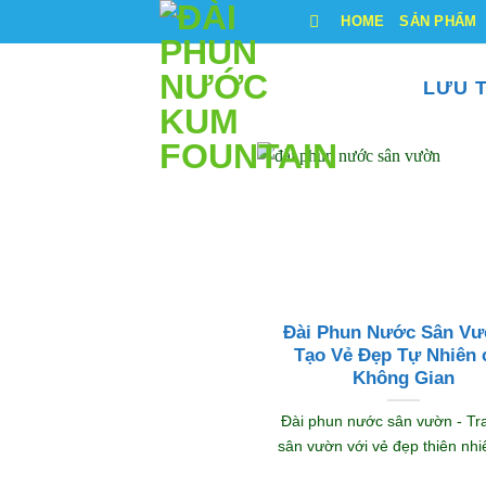
Bỏ
HOME
SẢN PHẨM
qua
nội
LƯU 
dung
Đài Phun Nước Sân Vư
Tạo Vẻ Đẹp Tự Nhiên 
Không Gian
Đài phun nước sân vườn - Tra
sân vườn với vẻ đẹp thiên nhiên