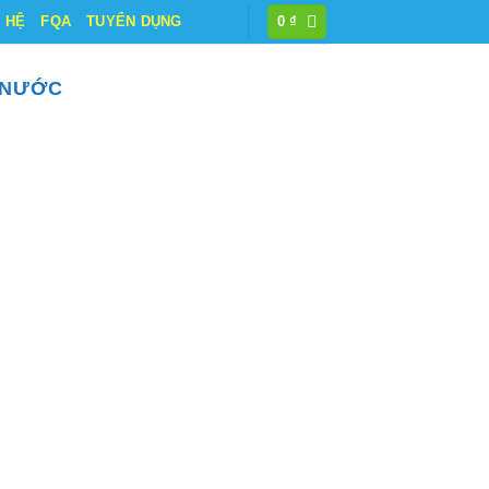
N HỆ
FQA
TUYỂN DỤNG
0
₫
 NƯỚC