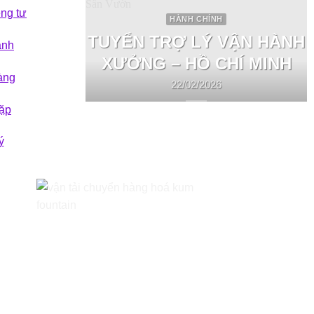
êng tư
HÀNH CHÍNH
TUYỂN TRỢ LÝ VẬN HÀNH
ành
XƯỞNG – HỒ CHÍ MINH
àng
22/02/2026
ặp
ý