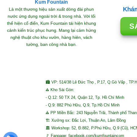
Kum Fountain
Khám
Là một thương hiệu sản xuất dòng đài phun
nước ứng dụng ngoài trời & trong nhà. Với lối
thể hiện cổ điển, Kum Fountain tái hiện khung
S
cảnh kiến trúc phục hưng. Mang lại cảm hứng
nghệ thuật cho khu vườn, hàng hiên, vách
tường, ban công nhà bạn.
🏙 VP: 514/38 Lê Đức Thọ , P.17, Q.Gò Vấp , TP.
⛪ Kho Sài Gòn:
- Q.12: 50 TX 24, Quận 12, Tp. Hồ Chí Minh
- Q.9: 882 Phú Hữu, Q.9, Tp.Hồ Chí Minh
⛪ PP Miền Bắc: 243 Nguyễn Trãi, Thành phố Tha
🏗 Xưởng sx: Đắc Lợi, Thuận An, Lâm Đồng
🏛 Workshop: 52, Đ.882, P.Phú Hữu, Q.9 (Cũ), H
🚩 Fanpage: facebook.com/kumfountaincom