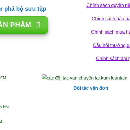
Chính sách quyền ri
 phá bộ sưu tập
Chính sách bảo h
ẢN PHẨM
Chính sách mua h
Câu hỏi thường g
Chính sách đại l
HCM.
Đối tác vận đơn
nh Hóa
CM