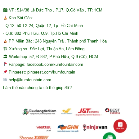
🏙 VP: 514/38 Lê Đức Thọ , P.17, Q.Gò Vấp , TP.HCM.
Kho Sài Gòn:
- Q.12: 50 TX 24, Quận 12, Tp. Hồ Chí Minh
- Q.9: 882 Phú Hữu, Q.9, Tp.Hồ Chí Minh
PP Miền Bắc: 243 Nguyễn Trãi, Thành phố Thanh Hóa
🏗 Xưởng sx: Đắc Lợi, Thuận An, Lâm Đồng
🏛 Workshop: 52, Đ.882, P.Phú Hữu, Q.9 (Cũ), HCM
Fanpage: facebook.com/kumfountaincom
Pinterest: pinterest.com/kumfountain
help@kumfountain.com
Làm thế nào chúng ta có thể giúp đỡ?