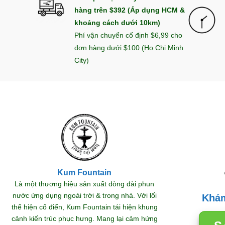
hàng trên $392 (Áp dụng HCM &
khoảng cách dưới 10km)
Phí vận chuyển cố định $6,99 cho
đơn hàng dưới $100 (Ho Chi Minh
City)
Kum Fountain
TRANG TRÍ SÂN VƯỜN
Là một thương hiệu sản xuất dòng đài phun
 Thác
Đài phun nước phong thủy
Thá
nước ứng dụng ngoài trời & trong nhà. Với lối
Khám
ng 2
thu hút lộc
bụ
thể hiện cổ điển, Kum Fountain tái hiện khung
hoàn
29/12/2025
cảnh kiến trúc phục hưng. Mang lại cảm hứng