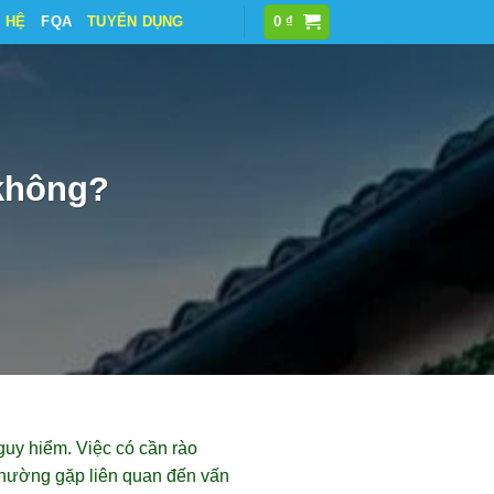
N HỆ
FQA
TUYỂN DỤNG
0
₫
 không?
uy hiểm. Việc có cần rào
thường gặp liên quan đến vấn