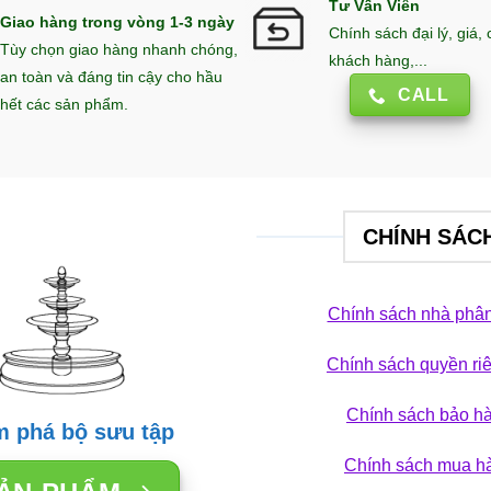
Tư Vấn Viên
Giao hàng trong vòng 1-3 ngày
Chính sách đại lý, giá,
Tùy chọn giao hàng nhanh chóng,
khách hàng,...
an toàn và đáng tin cậy cho hầu
CALL
hết các sản phẩm.
CHÍNH SÁC
Chính sách nhà phân
Chính sách quyền ri
TRANG TRÍ SÂN VƯỜN
TRANG TRÍ SÂN
c nước vách kính xua
Đài phun nước
Chính sách bảo h
 phá bộ sưu tập
i làm mát: Giải pháp
nhỏ tối ưu c
Chính sách mua h
 hảo cho không gian
28/12/2025