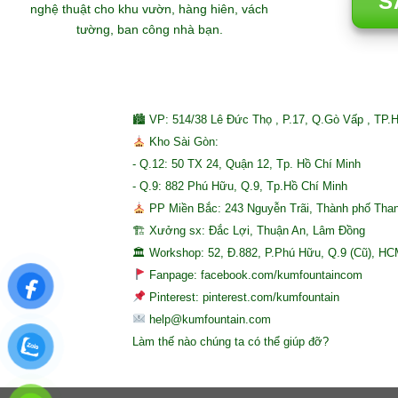
S
nghệ thuật cho khu vườn, hàng hiên, vách
tường, ban công nhà bạn.
🏙 VP: 514/38 Lê Đức Thọ , P.17, Q.Gò Vấp , TP.
Kho Sài Gòn:
- Q.12: 50 TX 24, Quận 12, Tp. Hồ Chí Minh
- Q.9: 882 Phú Hữu, Q.9, Tp.Hồ Chí Minh
PP Miền Bắc: 243 Nguyễn Trãi, Thành phố Tha
🏗 Xưởng sx: Đắc Lợi, Thuận An, Lâm Đồng
🏛 Workshop: 52, Đ.882, P.Phú Hữu, Q.9 (Cũ), H
Fanpage: facebook.com/kumfountaincom
Pinterest: pinterest.com/kumfountain
help@kumfountain.com
Làm thế nào chúng ta có thể giúp đỡ?