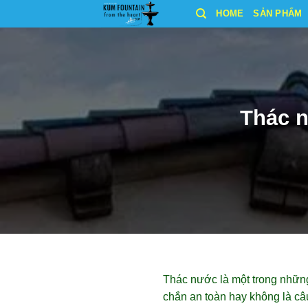
Bỏ
HOME
SẢN PHẨM
qua
nội
dung
Thác n
Thác nước là một trong nhữn
chắn an toàn hay không là câ