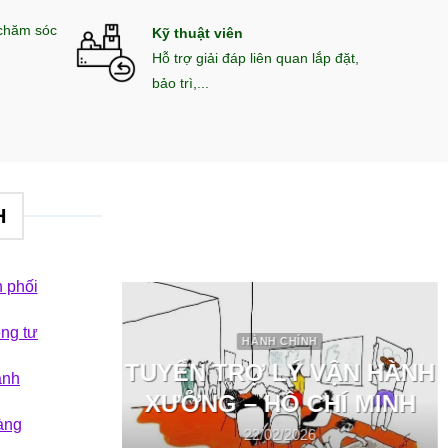
 chăm sóc
Kỹ thuật viên
Hỗ trợ giải đáp liên quan lắp đặt,
bảo trì,...
H
 phối
êng tư
 VƯỜN
HÀNH CHÍNH
 sân vườn
TUYỂN TRỢ LÝ VẬN HÀNH
ành
hi phí
XƯỞNG – HỒ CHÍ MINH
àng
22/02/2026