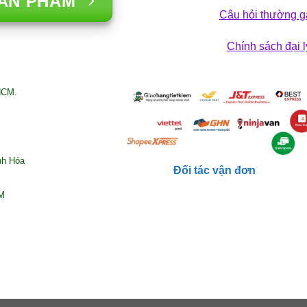
ẢN PHẨM
sống
Câu hỏi thường g
29/12/2025
Chính sách đại l
HCM.
nh Hóa
Đối tác vận đơn
CM