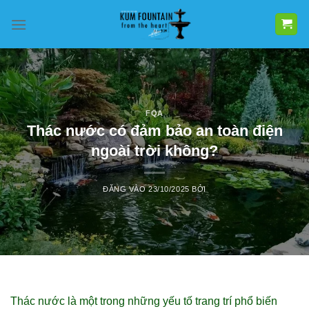
Bỏ
qua
nội
dung
FQA
Thác nước có đảm bảo an toàn điện
ngoài trời không?
ĐĂNG VÀO
23/10/2025
BỞI
Thác nước là một trong những yếu tố trang trí phổ biến