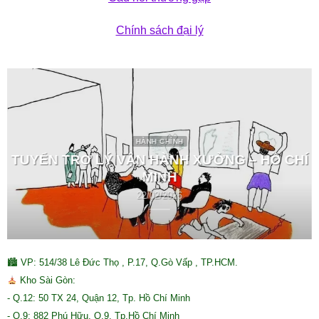
Chính sách đại lý
HÀNH CHÍNH
TUYỂN TRỢ LÝ VẬN HÀNH XƯỞNG – HỒ CHÍ
MINH
22/02/2026
🏙 VP: 514/38 Lê Đức Thọ , P.17, Q.Gò Vấp , TP.HCM.
Kho Sài Gòn:
- Q.12: 50 TX 24, Quận 12, Tp. Hồ Chí Minh
- Q.9: 882 Phú Hữu, Q.9, Tp.Hồ Chí Minh