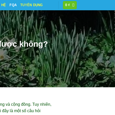
N HỆ
FQA
TUYỂN DỤNG
0
₫
 được không?
ờng và cộng đồng. Tuy nhiên,
 đây là một số câu hỏi