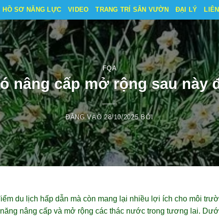
HỒ SƠ NĂNG LỰC
VIDEO
TRANG TRÍ SÂN VƯỜN
ĐẠI LÝ
LIÊ
FQA
ó nâng cấp mở rộng sau này
ĐĂNG VÀO
28/10/2025
BỞI
iểm du lịch hấp dẫn mà còn mang lại nhiều lợi ích cho môi trư
năng nâng cấp và mở rộng các thác nước trong tương lai. Dưới