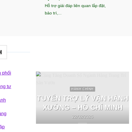
Hỗ trợ giải đáp liên quan lắp đặt,
bảo trì,...
H
 phối
êng tư
HÀNH CHÍNH
TUYỂN TRỢ LÝ VẬN HÀNH
ành
XƯỞNG – HỒ CHÍ MINH
àng
22/02/2026
ặp