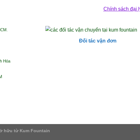
Chính sách đại l
HCM.
Đối tác vận đơn
nh Hóa
CM
ở hữu từ Kum Fountain