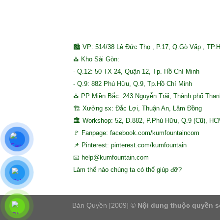
🏙 VP: 514/38 Lê Đức Thọ , P.17, Q.Gò Vấp , TP.
⛪ Kho Sài Gòn:
- Q.12: 50 TX 24, Quận 12, Tp. Hồ Chí Minh
- Q.9: 882 Phú Hữu, Q.9, Tp.Hồ Chí Minh
⛪ PP Miền Bắc: 243 Nguyễn Trãi, Thành phố Tha
🏗 Xưởng sx: Đắc Lợi, Thuận An, Lâm Đồng
🏛 Workshop: 52, Đ.882, P.Phú Hữu, Q.9 (Cũ), H
🚩 Fanpage: facebook.com/kumfountaincom
📌 Pinterest: pinterest.com/kumfountain
📧 help@kumfountain.com
Làm thế nào chúng ta có thể giúp đỡ?
Bản Quyền [2009] ©
Nội dung thuộc quyền s