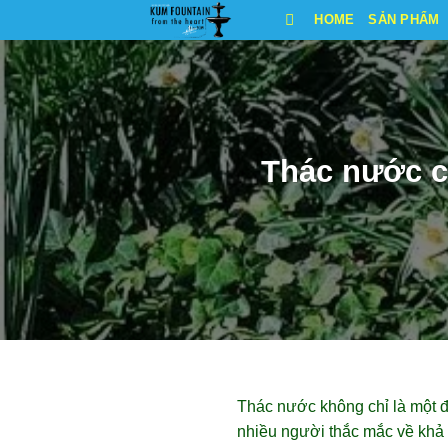
Bỏ
HOME
SẢN PHẨM
qua
nội
dung
Thác nước c
Thác nước không chỉ là một đ
nhiều người thắc mắc về khả 