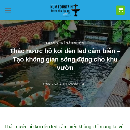
Bỏ
qua
nội
dung
TRANG TRÍ SÂN VƯỜN
Thác nước hồ koi đèn led cảm biến –
Tạo không gian sống động cho khu
vườn
ĐĂNG VÀO
15/12/2025
BỞI
Thác nước hồ koi đèn led cảm biến không chỉ mang lại vẻ