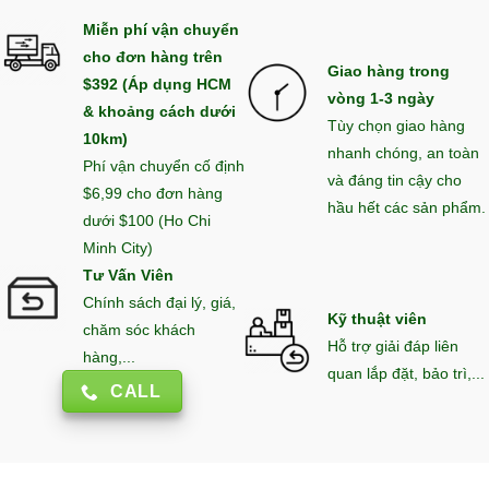
Miễn phí vận chuyển
cho đơn hàng trên
Giao hàng trong
$392 (Áp dụng HCM
vòng 1-3 ngày
& khoảng cách dưới
Tùy chọn giao hàng
10km)
nhanh chóng, an toàn
Phí vận chuyển cố định
và đáng tin cậy cho
$6,99 cho đơn hàng
hầu hết các sản phẩm.
dưới $100 (Ho Chi
Minh City)
Tư Vấn Viên
Chính sách đại lý, giá,
Kỹ thuật viên
chăm sóc khách
Hỗ trợ giải đáp liên
hàng,...
quan lắp đặt, bảo trì,...
CALL