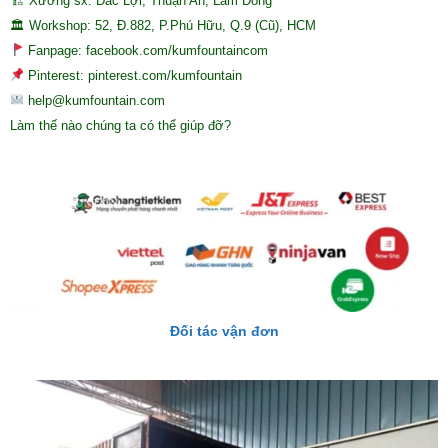
🏗 Xưởng sx: Đắc Lợi, Thuận An, Lâm Đồng
🏛 Workshop: 52, Đ.882, P.Phú Hữu, Q.9 (Cũ), HCM
Fanpage: facebook.com/kumfountaincom
Pinterest: pinterest.com/kumfountain
help@kumfountain.com
Làm thế nào chúng ta có thể giúp đỡ?
Đối tác vận đơn