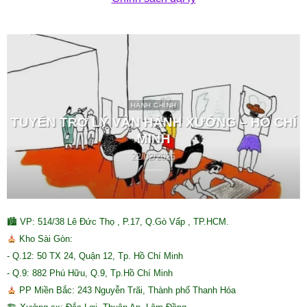
HÀNH CHÍNH
TUYỂN TRỢ LÝ VẬN HÀNH XƯỞNG – HỒ CHÍ
MINH
22/02/2026
🏙 VP: 514/38 Lê Đức Thọ , P.17, Q.Gò Vấp , TP.HCM.
Kho Sài Gòn:
- Q.12: 50 TX 24, Quận 12, Tp. Hồ Chí Minh
- Q.9: 882 Phú Hữu, Q.9, Tp.Hồ Chí Minh
PP Miền Bắc: 243 Nguyễn Trãi, Thành phố Thanh Hóa