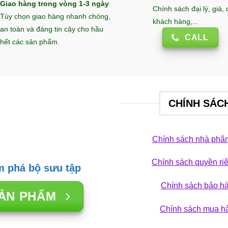
Giao hàng trong vòng 1-3 ngày
Chính sách đại lý, giá,
Tùy chọn giao hàng nhanh chóng,
khách hàng,...
an toàn và đáng tin cậy cho hầu
CALL
hết các sản phẩm.
CHÍNH SÁC
Chính sách nhà phân
Chính sách quyền ri
 phá bộ sưu tập
TRANG TRÍ SÂN VƯỜN
TRANG TRÍ SÂN
c nước vách kính xua
Đài phun nước
Chính sách bảo h
ẢN PHẨM
i làm mát: Giải pháp
nhỏ tối ưu c
Chính sách mua h
 hảo cho không gian
28/12/2025