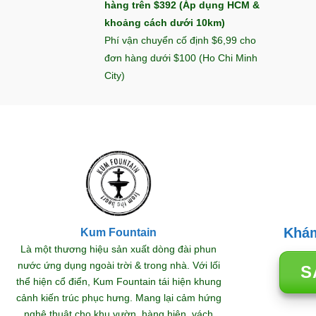
hàng trên $392 (Áp dụng HCM &
khoảng cách dưới 10km)
Phí vận chuyển cố định $6,99 cho
đơn hàng dưới $100 (Ho Chi Minh
City)
Khám
Kum Fountain
TRANG TRÍ SÂN VƯỜN
Là một thương hiệu sản xuất dòng đài phun
 Thác
Đài phun nước phong thủy
Thá
nước ứng dụng ngoài trời & trong nhà. Với lối
S
ng 2
thu hút lộc
bụ
thể hiện cổ điển, Kum Fountain tái hiện khung
hoàn
29/12/2025
cảnh kiến trúc phục hưng. Mang lại cảm hứng
nghệ thuật cho khu vườn, hàng hiên, vách