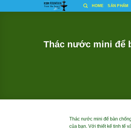
Bỏ
HOME
SẢN PHẨM
qua
nội
dung
Thác nước mini để 
Thác nước mini để bàn chống t
của bạn. Với thiết kế tinh tế