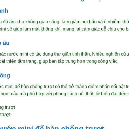
ành
 độ ẩm cho không gian sống, làm giảm bụi bẩn và ô nhiễm khôn
ini sẽ giúp làm mát không khí, mang lại cảm giác dễ chịu cho b
o âu
ác nước mini có tác dụng thư giãn tinh thần. Nhiều nghiên cứu
ải thiện tâm trạng, giúp bạn tập trung hơn trong công việc.
sống
ớc mini để bàn chống trượt có thể trở thành điểm nhấn nổi bật 
chọn mẫu mã phù hợp với phong cách nội thất, từ hiện đại đến c
trượt
nước mini để bàn chống trượt