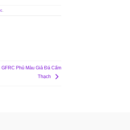
ực
.
c GFRC Phủ Màu Giả Đá Cẩm
Thạch