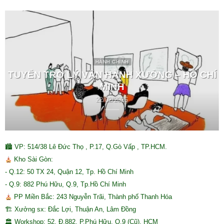
HÀNH CHÍNH
TUYỂN TRỢ LÝ VẬN HÀNH XƯỞNG – HỒ CHÍ
MINH
22/02/2026
🏙 VP: 514/38 Lê Đức Thọ , P.17, Q.Gò Vấp , TP.HCM.
Kho Sài Gòn:
- Q.12: 50 TX 24, Quận 12, Tp. Hồ Chí Minh
- Q.9: 882 Phú Hữu, Q.9, Tp.Hồ Chí Minh
PP Miền Bắc: 243 Nguyễn Trãi, Thành phố Thanh Hóa
🏗 Xưởng sx: Đắc Lợi, Thuận An, Lâm Đồng
🏛 Workshop: 52, Đ.882, P.Phú Hữu, Q.9 (Cũ), HCM