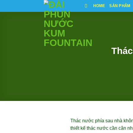
Bỏ
HOME
SẢN PHẨM
qua
nội
dung
Thác
Thác nước phía sau nhà không
thiết kế thác nước cần cân n