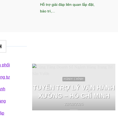
Hỗ trợ giải đáp liên quan lắp đặt,
bảo trì,...
H
 phối
êng tư
HÀNH CHÍNH
TUYỂN TRỢ LÝ VẬN HÀNH
ành
XƯỞNG – HỒ CHÍ MINH
àng
22/02/2026
ặp