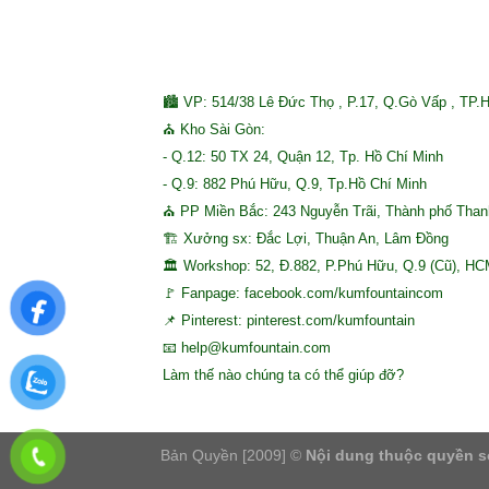
🏙 VP: 514/38 Lê Đức Thọ , P.17, Q.Gò Vấp , TP.
⛪ Kho Sài Gòn:
- Q.12: 50 TX 24, Quận 12, Tp. Hồ Chí Minh
- Q.9: 882 Phú Hữu, Q.9, Tp.Hồ Chí Minh
⛪ PP Miền Bắc: 243 Nguyễn Trãi, Thành phố Tha
🏗 Xưởng sx: Đắc Lợi, Thuận An, Lâm Đồng
🏛 Workshop: 52, Đ.882, P.Phú Hữu, Q.9 (Cũ), H
🚩 Fanpage: facebook.com/kumfountaincom
📌 Pinterest: pinterest.com/kumfountain
📧 help@kumfountain.com
Làm thế nào chúng ta có thể giúp đỡ?
Bản Quyền [2009] ©
Nội dung thuộc quyền s