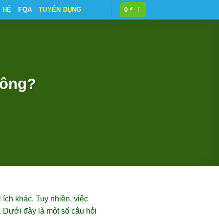
N HỆ
FQA
TUYỂN DỤNG
0
₫
hông?
ích khác. Tuy nhiên, việc
 Dưới đây là một số câu hỏi