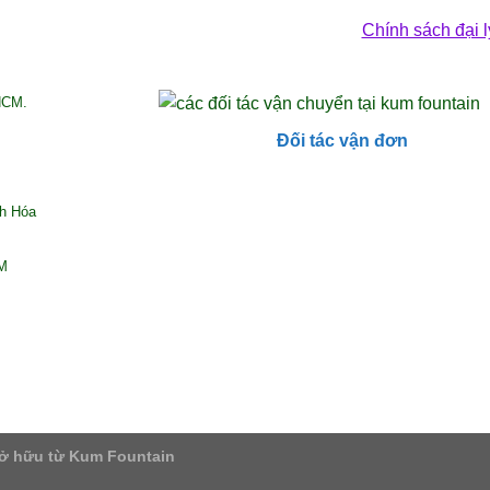
Chính sách đại l
HCM.
Đối tác vận đơn
nh Hóa
CM
ở hữu từ Kum Fountain