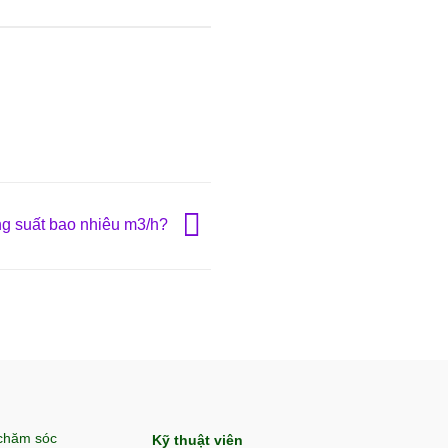
g suất bao nhiêu m3/h?
 chăm sóc
Kỹ thuật viên