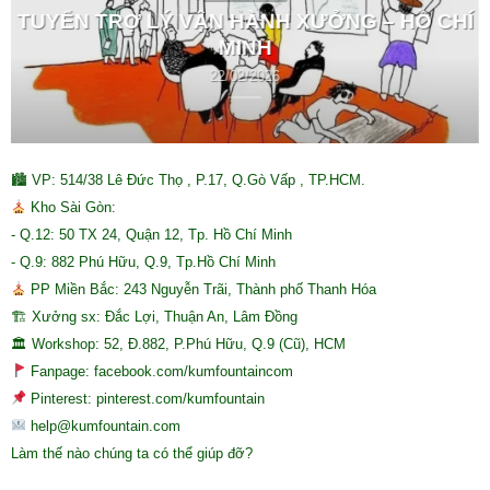
TUYỂN TRỢ LÝ VẬN HÀNH XƯỞNG – HỒ CHÍ
MINH
22/02/2026
🏙 VP: 514/38 Lê Đức Thọ , P.17, Q.Gò Vấp , TP.HCM.
Kho Sài Gòn:
- Q.12: 50 TX 24, Quận 12, Tp. Hồ Chí Minh
- Q.9: 882 Phú Hữu, Q.9, Tp.Hồ Chí Minh
PP Miền Bắc: 243 Nguyễn Trãi, Thành phố Thanh Hóa
🏗 Xưởng sx: Đắc Lợi, Thuận An, Lâm Đồng
🏛 Workshop: 52, Đ.882, P.Phú Hữu, Q.9 (Cũ), HCM
Fanpage: facebook.com/kumfountaincom
Pinterest: pinterest.com/kumfountain
help@kumfountain.com
Làm thế nào chúng ta có thể giúp đỡ?