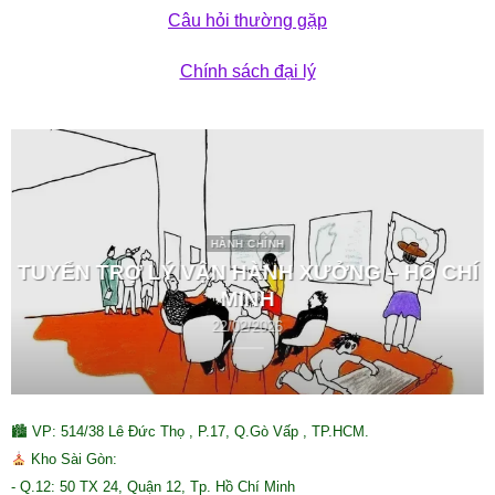
Câu hỏi thường gặp
Chính sách đại lý
HÀNH CHÍNH
TUYỂN TRỢ LÝ VẬN HÀNH XƯỞNG – HỒ CHÍ
MINH
22/02/2026
🏙 VP: 514/38 Lê Đức Thọ , P.17, Q.Gò Vấp , TP.HCM.
Kho Sài Gòn:
- Q.12: 50 TX 24, Quận 12, Tp. Hồ Chí Minh