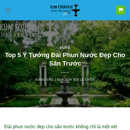
Bỏ
qua
nội
dung
BLOG
Top 5 Ý Tưởng Đài Phun Nước Đẹp Cho
Sân Trước
ĐĂNG VÀO
23/04/2024
BỞI
LÊ UYÊN
Đài phun nước đẹp cho sân trước không chỉ là một nét